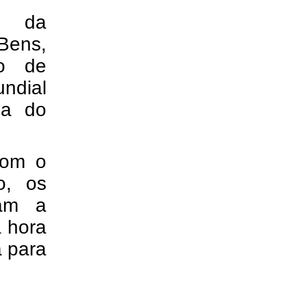
e da
Bens,
jo de
ndial
pa do
com o
o, os
dam a
a hora
a para