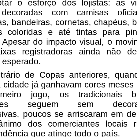
otar o esforço dos lojistas: as vi
 decoradas com camisas ofici
as, bandeiras, cornetas, chapéus, 
s coloridas e até tintas para pin
. Apesar do impacto visual, o mov
ixas registradoras ainda não de
 esperado.
trário de Copas anteriores, quan
a cidade já ganhavam cores meses 
meiro jogo, os tradicionais ba
enses seguem sem decora
sivas, poucos se arriscaram em de
nimo dos comerciantes locais re
dência que atinge todo o país.