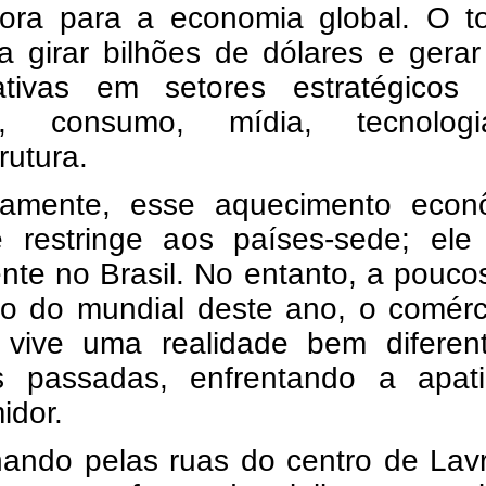
sora para a economia global. O to
 girar bilhões de dólares e gerar
ativas em setores estratégicos
mo, consumo, mídia, tecnolo
rutura.
icamente, esse aquecimento econ
 restringe aos países-sede; ele
nte no Brasil. No entanto, a pouco
cio do mundial deste ano, o comér
 vive uma realidade bem diferen
s passadas, enfrentando a apat
idor.
ando pelas ruas do centro de Lavr