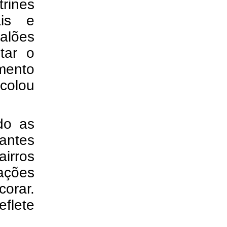
trines
ais e
balões
tar o
imento
colou
do as
antes
irros
ções
corar.
flete