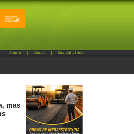
|
Anuncie
|
Contato
|
Sua página inicial
a, mas
os