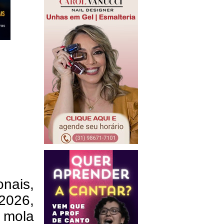
nais,
026,
 mola