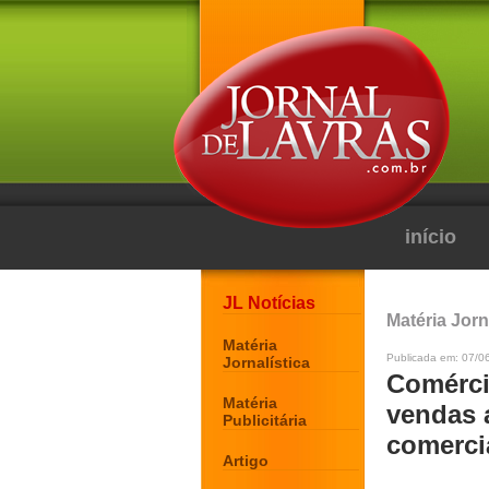
início
JL Notícias
Matéria Jorn
Matéria
Publicada em: 07/06
Jornalística
Comérci
Matéria
vendas 
Publicitária
comerci
Artigo