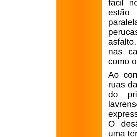
fácil n
estão
paralel
peruca
asfalto
nas ca
como o
Ao con
ruas d
do pri
lavr
expres
O desâ
uma ten