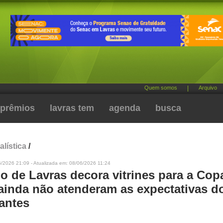
Quem somos
|
Arquivo
prêmios
lavras tem
agenda
busca
alística
/
/2026 21:09 - Atualizada em: 08/06/2026 11:24
o de Lavras decora vitrines para a Cop
ainda não atenderam as expectativas d
antes