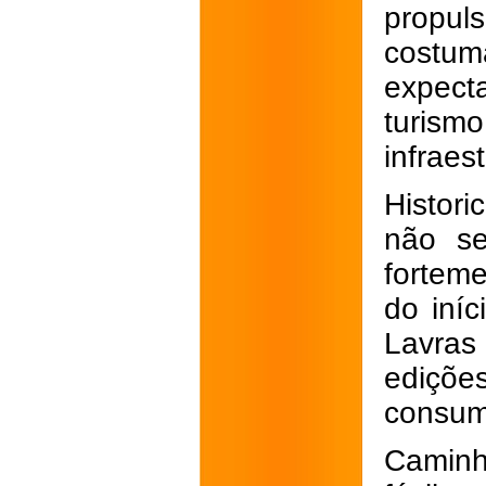
propul
costuma
expect
turis
infraest
Histor
não se
forteme
do iní
Lavras
ediçõe
consum
Caminh