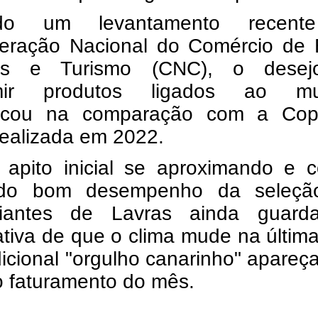
do um levantamento recent
eração Nacional do Comércio de 
ços e Turismo (CNC), o dese
mir produtos ligados ao mu
ncou na comparação com a Co
realizada em 2022.
apito inicial se aproximando e 
ado bom desempenho da seleçã
ciantes de Lavras ainda guar
tiva de que o clima mude na últim
dicional "orgulho canarinho" apareç
o faturamento do mês.