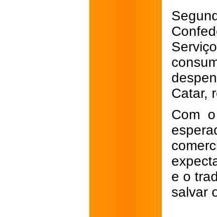
Segun
Confed
Servi
consu
despe
Catar, 
Com o 
esper
comer
expecta
e o tra
salvar 