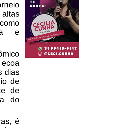
rneio
 altas
 como
gia e
ômico
 ecoa
s dias
cio de
te de
ia do
as, é