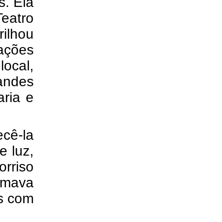
s. Ela
eatro
ilhou
ações
local,
randes
ria e
ecê-la
 luz,
orriso
mava
os com