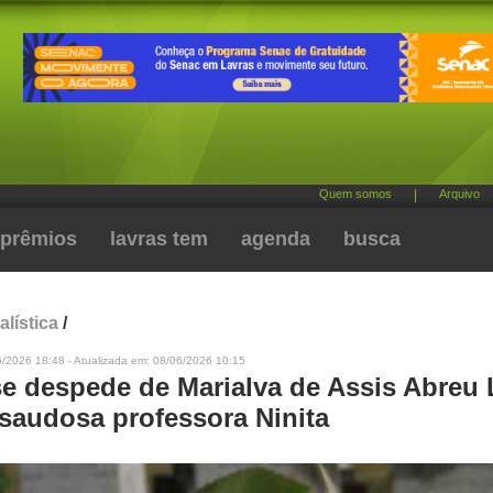
Quem somos
|
Arquivo
prêmios
lavras tem
agenda
busca
alística
/
6/2026 18:48 - Atualizada em: 08/06/2026 10:15
se despede de Marialva de Assis Abreu 
 saudosa professora Ninita