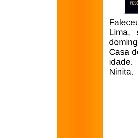
Falece
Lima, 
doming
Casa de
idade.
Ninita.