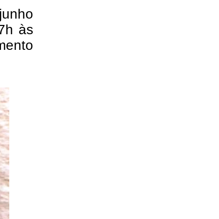
junho
 7h às
mento