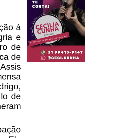
ação à
gria e
iro de
ica de
Assis
mensa
drigo,
lo de
heram
pação