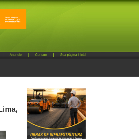
|
Anuncie
|
Contato
|
Sua página inicial
Lima,