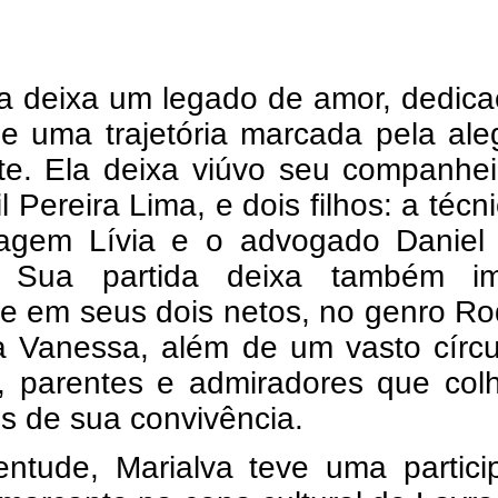
va deixa um legado de amor, dedic
 e uma trajetória marcada pela ale
rte. Ela deixa viúvo seu companhe
il Pereira Lima, e dois filhos: a técn
agem Lívia e o advogado Daniel 
. Sua partida deixa também i
e em seus dois netos, no genro Ro
a Vanessa, além de um vasto círcu
, parentes e admiradores que col
os de sua convivência.
entude, Marialva teve uma partici