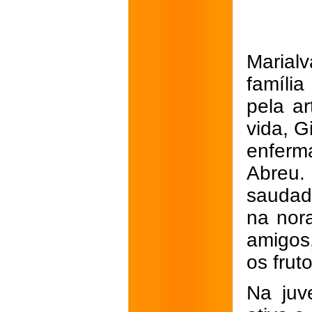
Marial
família
pela a
vida, G
enferm
Abreu
saudad
na nor
amigos
os frut
Na juv