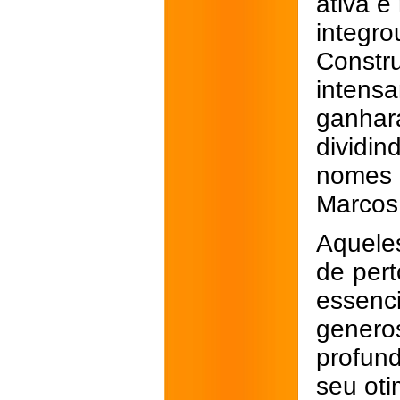
ativa e
integ
Constr
inten
ganhara
dividi
nomes 
Marcos
Aqueles
de per
essenc
gener
profun
seu oti