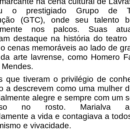
 marcante na cena cultural de Lavra
rou o prestigiado Grupo de T
ução (GTC), onde seu talento br
samente nos palcos. Suas atu
m destaque na história do teatro 
ndo cenas memoráveis ao lado de g
da arte lavrense, como Homero Fa
 Mendes.
 que tiveram o privilégio de conh
to a descrevem como uma mulher de
ialmente alegre e sempre com um s
oso no rosto. Marialva a
damente a vida e contagiava a tod
mismo e vivacidade.