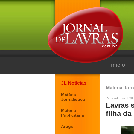
início
JL Notícias
Matéria Jorn
Matéria
Publicada em: 07/0
Jornalística
Lavras 
Matéria
filha da
Publicitária
Artigo