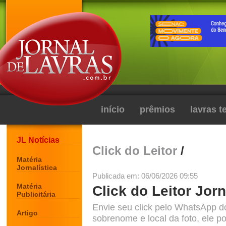
início
prêmios
lavras 
JL Notícias
Click do Leitor
/
Matéria
Jornalística
Publicada em: 06/06/2026 09:55
Matéria
Click do Leitor Jorn
Publicitária
Envie seu click pelo WhatsApp d
Artigo
sobrenome e local da foto, ele po