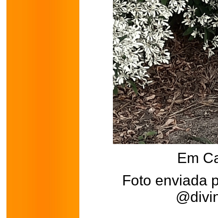
Em Ca
Foto enviada p
@divin
.