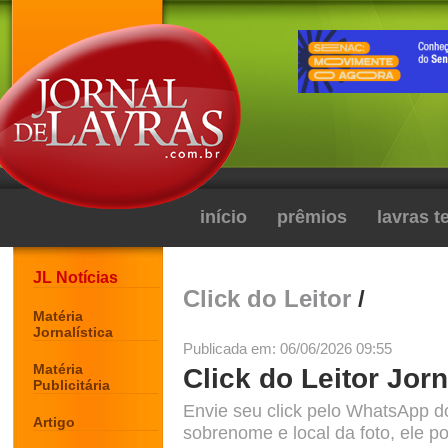
início
prêmios
lavras 
JL Notícias
Click do Leitor
/
Matéria
Jornalística
Publicada em: 06/06/2026 09:55
Matéria
Click do Leitor Jorn
Publicitária
Envie seu click pelo WhatsApp d
Artigo
sobrenome e local da foto, ele po