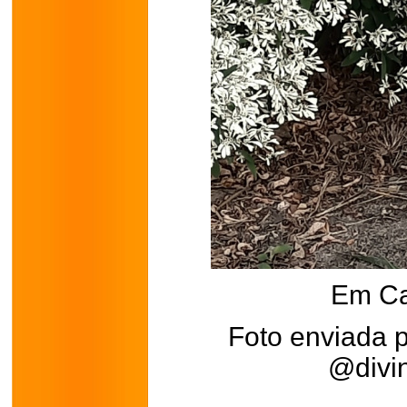
Em Ca
Foto enviada p
@divin
.