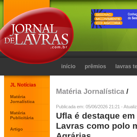
início
prêmios
lavras 
JL Notícias
Matéria Jornalística
/
Matéria
Jornalística
Publicada em: 05/06/2026 21:21 - Atuali
Matéria
Ufla é destaque em 
Publicitária
Lavras como polo m
Artigo
Agrárias