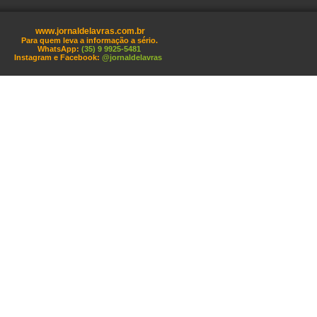
www.jornaldelavras.com.br
Para quem leva a informação a sério.
WhatsApp:
(35) 9 9925-5481
Instagram e Facebook:
@jornaldelavras