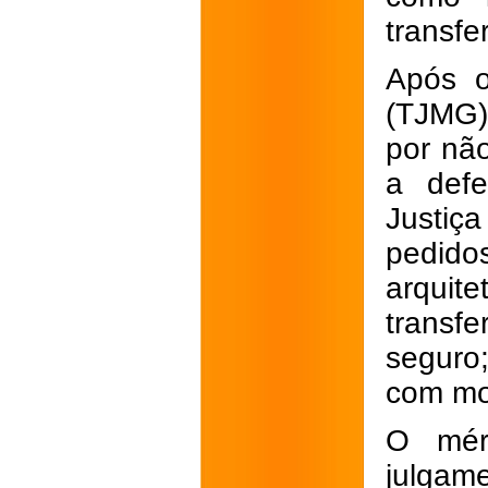
transfe
Após o
(TJMG)
por não
a defe
Justiç
pedido
arquit
transfe
seguro
com mon
O méri
julgam