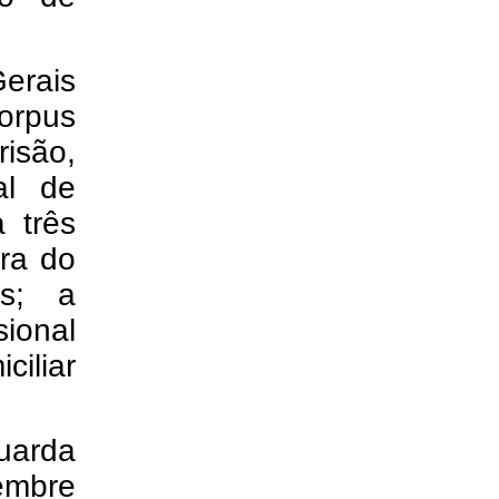
erais
orpus
risão,
al de
 três
ura do
es; a
sional
iliar
uarda
embre