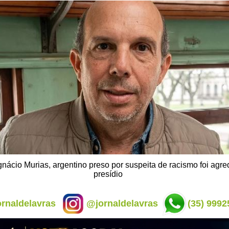
nácio Murias, argentino preso por suspeita de racismo foi agre
presídio
rnaldelavras
@jornaldelavras
(35) 9992