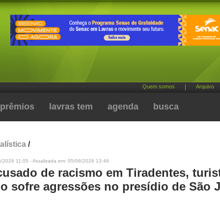
Quem somos
|
Arquivo
prêmios
lavras tem
agenda
busca
alística
/
/2026 11:05 - Atualizada em: 05/06/2026 13:46
cusado de racismo em Tiradentes, turis
no sofre agressões no presídio de São 