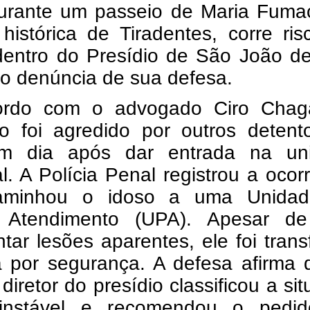
urante um passeio de Maria Fum
histórica de Tiradentes, corre ri
dentro do Presídio de São João de
o denúncia de sua defesa.
rdo com o advogado Ciro Chag
o foi agredido por outros detent
m dia após dar entrada na un
al. A Polícia Penal registrou a ocor
aminhou o idoso a uma Unida
 Atendimento (UPA). Apesar d
tar lesões aparentes, ele foi trans
a por segurança. A defesa afirma 
 diretor do presídio classificou a si
instável e recomendou o pedi