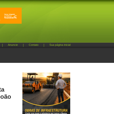
|
Anuncie
|
Contato
|
Sua página inicial
ta
João