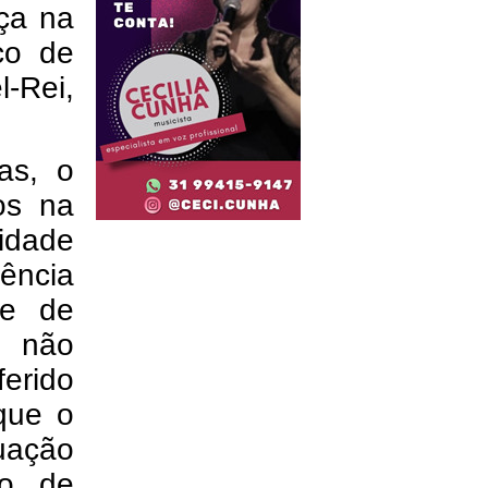
aça
na
sco de
l-Rei,
as, o
os na
idade
rência
de de
e não
ferido
que o
tuação
do de