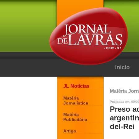
início
JL Notícias
Matéria Jorn
Matéria
Publicada em: 05/06
Jornalística
Preso a
Matéria
argenti
Publicitária
del-Rei
Artigo