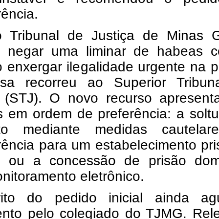
rência.
 Tribunal de Justiça de Minas G
 negar uma liminar de habeas c
 enxergar ilegalidade urgente na p
sa recorreu ao Superior Tribun
a (STJ). O novo recurso apresenta
s em ordem de preferência: a solt
eto mediante medidas cautelar
rência para um estabelecimento pri
; ou a concessão de prisão domic
itoramento eletrônico.
to do pedido inicial ainda ag
ento pelo colegiado do TJMG. Rel