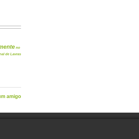
mente
no
nal de Lavras
 um amigo