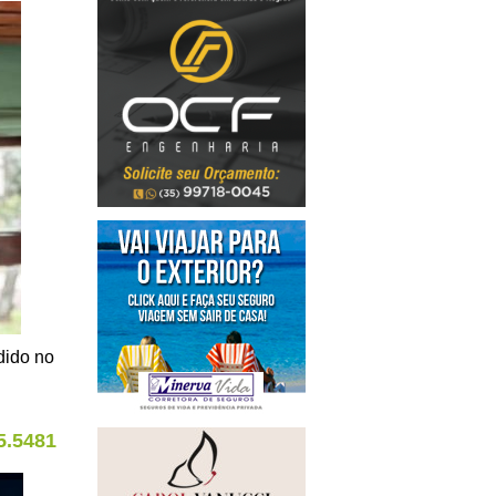
dido no
5.5481