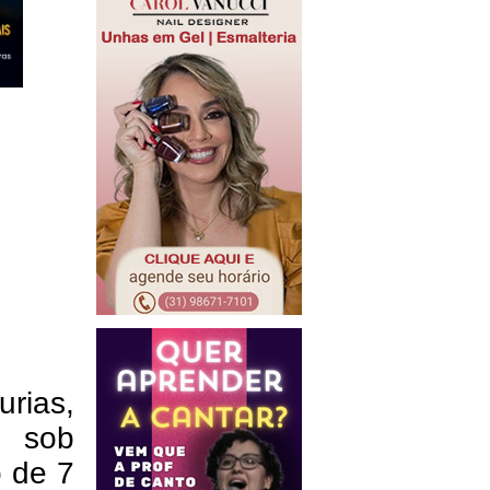
urias,
e sob
o de 7