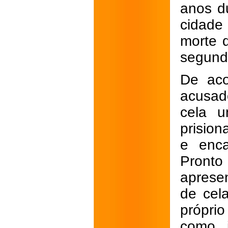
anos
d
cidade 
morte 
segund
De aco
acusad
cela u
prision
e enc
Pronto
apresen
de cel
próprio
como 