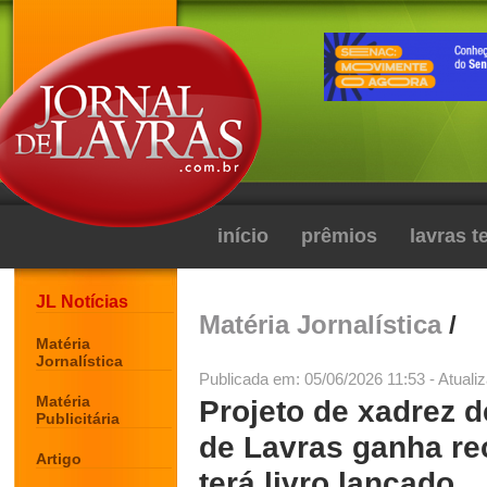
início
prêmios
lavras 
JL Notícias
Matéria Jornalística
/
Matéria
Jornalística
Publicada em: 05/06/2026 11:53 - Atuali
Matéria
Projeto de xadrez 
Publicitária
de Lavras ganha re
Artigo
terá livro lançado