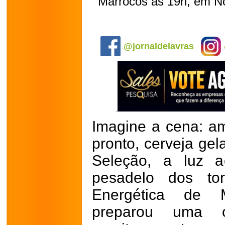
Marrocos às 19h, em No
.
@jornaldelavras
Imagine a cena: am
pronto, cerveja gel
Seleção, a luz a
pesadelo dos to
Energética de 
preparou uma o