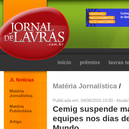
início
prêmios
lavras 
JL Notícias
Matéria Jornalística
/
Matéria
Jornalística
Publicada em: 04/06/2026 15:50 - Atuali
Matéria
Cemig suspende ma
Publicitária
equipes nos dias d
Artigo
Mundo