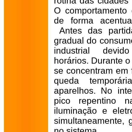
rotina das cidades
O comportamento d
de forma acentua
Antes das parti
gradual do consumo
industrial devid
horários.
Durante o
se concentram em 
queda temporár
aparelhos.
No int
pico repentino n
iluminação e elet
simultaneamente, g
no sistema.