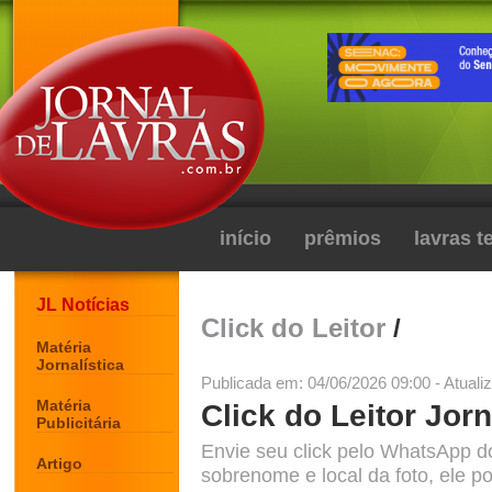
início
prêmios
lavras 
JL Notícias
Click do Leitor
/
Matéria
Jornalística
Publicada em: 04/06/2026 09:00 - Atuali
Matéria
Click do Leitor Jorn
Publicitária
Envie seu click pelo WhatsApp d
Artigo
sobrenome e local da foto, ele po