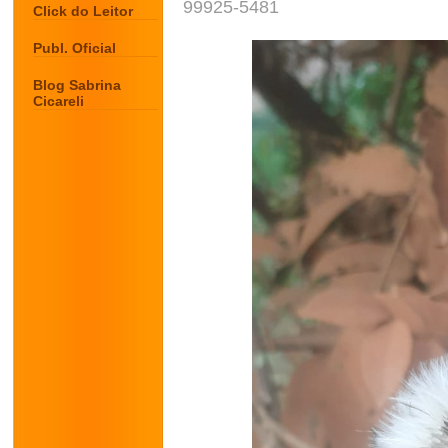
99925-5481
Click do Leitor
Publ. Oficial
Blog Sabrina
Cicareli