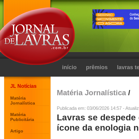
início
prêmios
lavras 
JL Notícias
Matéria Jornalística
/
Matéria
Jornalística
Publicada em: 03/06/2026 14:57 - Atuali
Matéria
Lavras se despede d
Publicitária
ícone da enologia n
Artigo