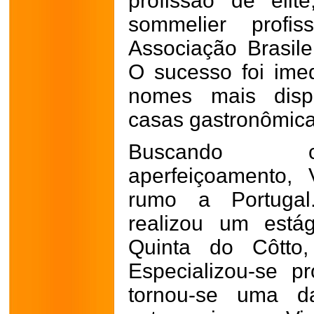
profissão de elit
sommelier profis
Associação Brasil
O sucesso foi ime
nomes mais dispu
casas gastronômica
Buscando c
aperfeiçoamento, 
rumo a Portugal.
realizou um estág
Quinta do Côtto
Especializou-se 
tornou-se uma da