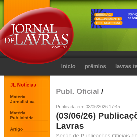
início
prêmios
lavras 
JL Notícias
Publ. Oficial
/
Matéria
Jornalística
Publicada em: 03/06/2026 17:45
Matéria
(03/06/26) Publicaç
Publicitária
Lavras
Artigo
Seção de Publicações Oficiais do 