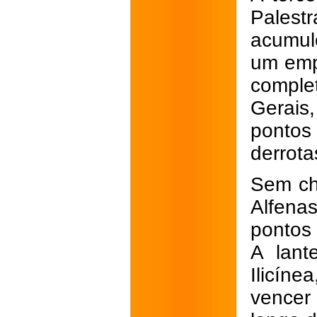
Pales
acumulo
um emp
compl
Gerais
pontos
derrota
Sem ch
Alfena
pontos 
A lant
Ilicín
vencer 