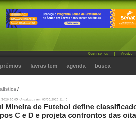
Quem somos
|
Arquivo
prêmios
lavras tem
agenda
busca
alística
/
/2026 20:05 - Atualizada em: 03/06/2026 11:45
 Mineira de Futebol define classificad
pos C e D e projeta confrontos das oit