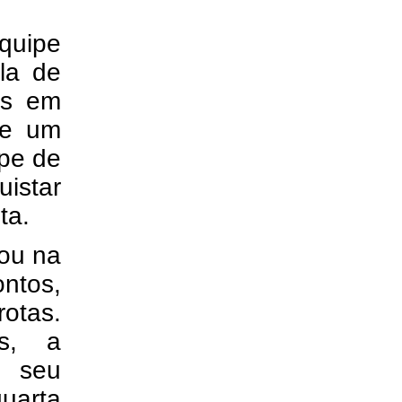
quipe
la de
os em
 e um
ipe de
istar
ta.
ou na
tos,
rotas.
os, a
u seu
quarta