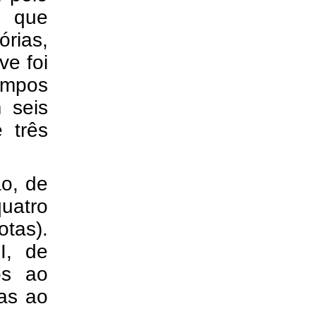
, que
órias,
ve foi
ampos
 seis
 três
o, de
uatro
otas).
I, de
os ao
tas ao