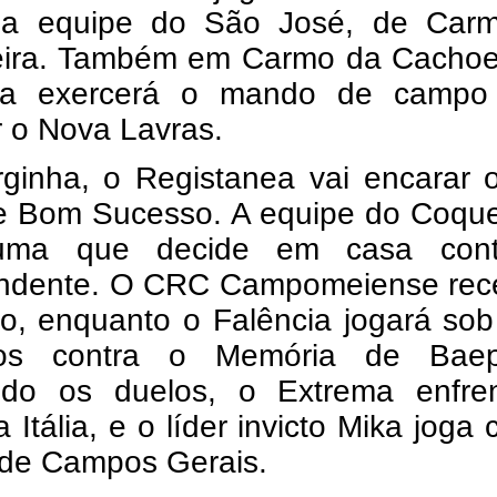
 a equipe do São José, de Car
ira. Também em Carmo da Cachoei
ra exercerá o mando de campo
 o Nova Lavras.
ginha, o Registanea vai encarar 
e Bom Sucesso. A equipe do Coquei
uma que decide em casa con
ndente. O CRC Campomeiense rec
do, enquanto o Falência jogará so
ios contra o Memória de Baep
do os duelos, o Extrema enfre
a Itália, e o líder invicto Mika joga 
de Campos Gerais.