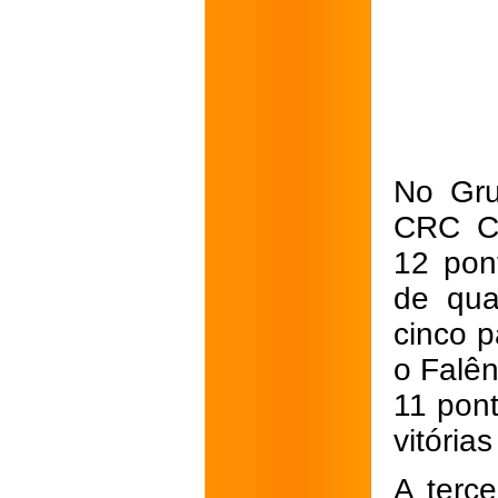
No Gru
CRC Ca
12 pon
de qua
cinco p
o Falê
11 pont
vitória
A terc