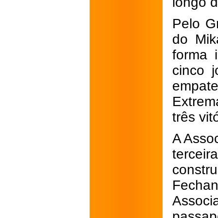
longo 
Pelo G
do Mik
forma 
cinco 
empate
Extrem
três vi
A Asso
terce
constru
Fecha
Associ
passap