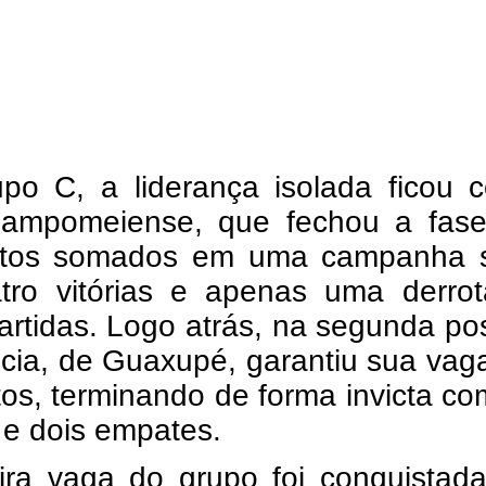
po C, a liderança isolada ficou 
mpomeiense, que fechou a fas
tos somados em uma campanha s
tro vitórias e apenas uma derro
artidas. Logo atrás, na segunda po
ncia, de Guaxupé, garantiu sua va
os, terminando de forma invicta co
s e dois empates.
eira vaga do grupo foi conquistad