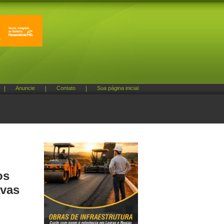
|
Anuncie
|
Contato
|
Sua página inicial
os
avas