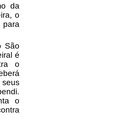
mo da
ra, o
 para
o São
ral é
tra o
eberá
b seus
endi.
nta o
contra