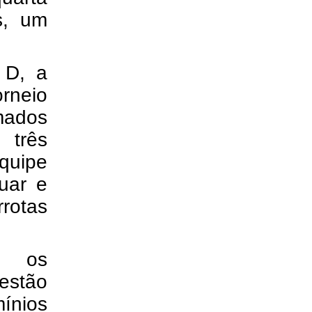
s, um
 D, a
rneio
mados
 três
equipe
uar e
rotas
, os
estão
ínios