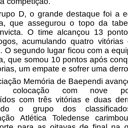
da competição.
rupo D, o grande destaque foi a e
a, que assegurou o topo da tabe
invicta. O time alcançou 13 pont
jogos, acumulando quatro vitórias
. O segundo lugar ficou com a equ
a, que somou 10 pontos após conqu
tórias, um empate e sofrer uma derro
ciação Memória de Baependi avanç
ira colocação com nove pon
ídos com três vitórias e duas der
ndo o grupo dos classificad
ação Atlética Toledense carimbo
orte para as oitavas de final na 