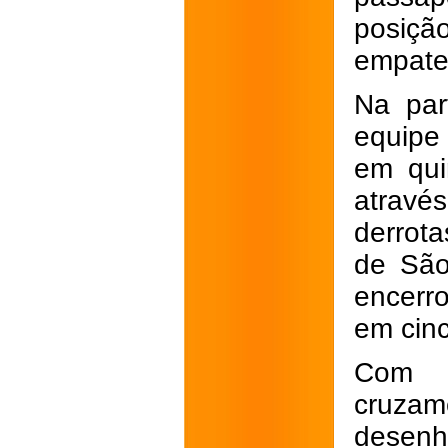
posiçã
empate 
Na par
equipe
em qui
atravé
derrot
de São
encerr
em cinc
Com a
cruzam
desenh