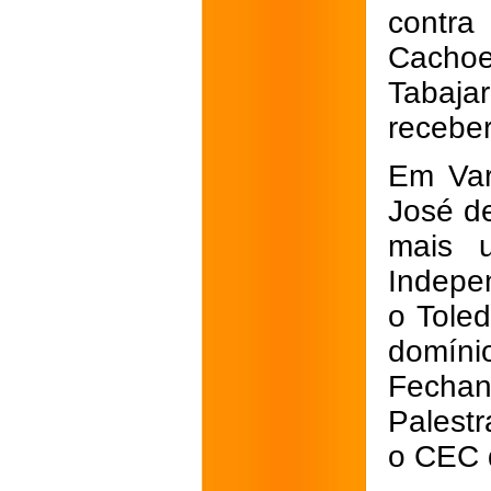
contra
Cachoe
Tabaja
receber
Em Var
José d
mais 
Indepe
o Tole
domín
Fechan
Palestr
o CEC 