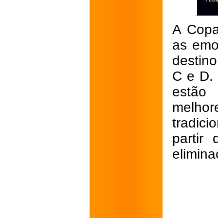
A Copa
as emo
destin
C e D.
estão 
melhor
tradici
partir
elimina