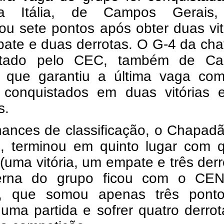
tra Itália, de Campos Gerais
u sete pontos após obter duas vit
ate e duas derrotas. O G-4 da cha
etado pelo CEC, também de C
, que garantiu a última vaga com
 conquistados em duas vitórias e
s.
ances de classificação, o Chapadã
s, terminou em quinto lugar com q
(uma vitória, um empate e três derr
erna do grupo ficou com o CEN
ea, que somou apenas três pont
uma partida e sofrer quatro derro