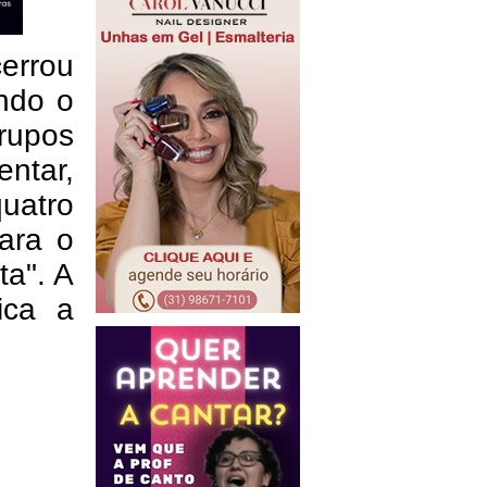
errou
ndo o
rupos
entar,
uatro
ara o
ta". A
fica a