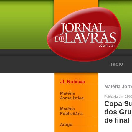
início
JL Notícias
Matéria Jorn
Matéria
Publicada em: 02/06
Jornalística
Copa Sul
Matéria
dos Gru
Publicitária
de final
Artigo