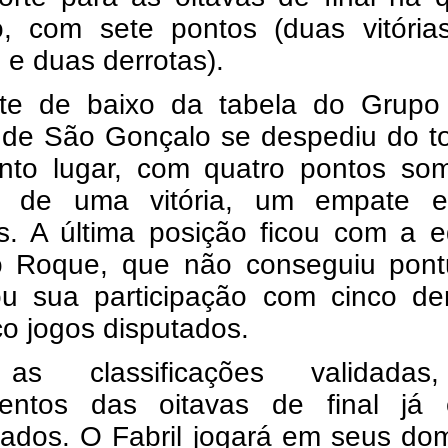
o, com sete pontos (duas vitória
e duas derrotas).
te de baixo da tabela do Grupo
 de São Gonçalo se despediu do to
nto lugar, com quatro pontos so
s de uma vitória, um empate e
as. A última posição ficou com a 
 Roque, que não conseguiu pont
ou sua participação com cinco der
o jogos disputados.
s classificações validadas
entos das oitavas de final já 
ados. O Fabril jogará em seus dom