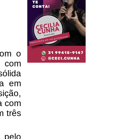
com o
e com
ólida
ta em
sição,
ga com
m três
a pelo