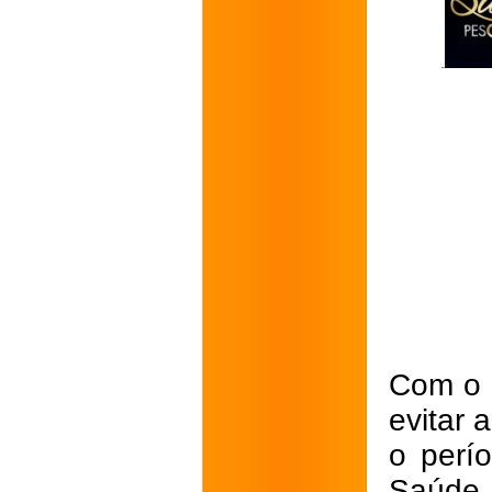
Com o o
evitar 
o perí
Saúde 