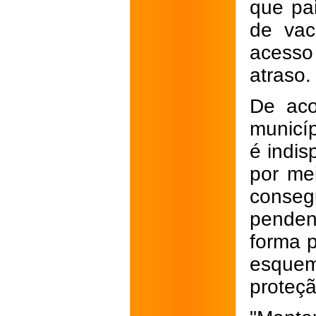
que pa
de vac
acesso
atraso.
De aco
municí
é indi
por me
conse
penden
forma p
esquem
proteçã