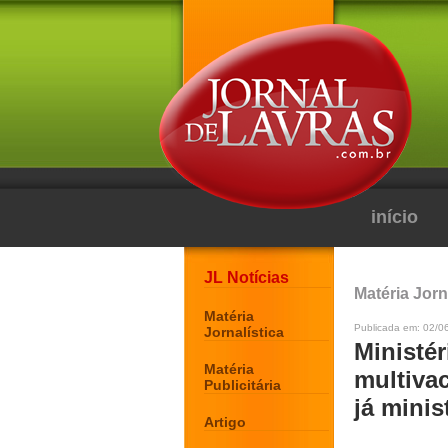
início
JL Notícias
Matéria Jorn
Matéria
Publicada em: 02/0
Jornalística
Ministé
Matéria
multiva
Publicitária
já minis
Artigo