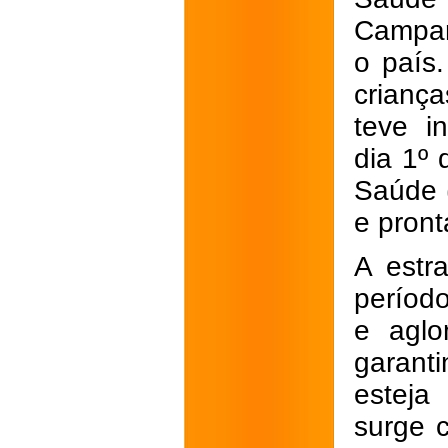
Campan
o país
crianç
teve in
dia 1º
Saúde 
e pront
A estr
período
e aglo
garant
esteja
surge 