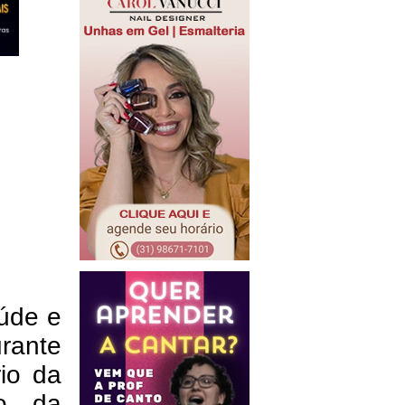
aúde e
urante
io da
io da