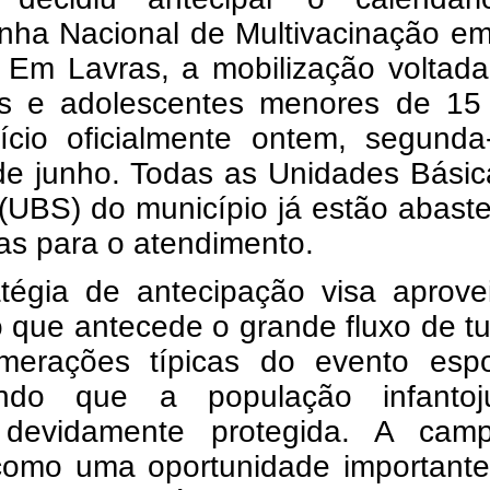
ha Nacional de Multivacinação em
. Em Lavras, a mobilização voltad
as e adolescentes menores de 15
ício oficialmente ontem, segunda-
 de junho. Todas as Unidades Bási
(UBS) do município já estão abast
as para o atendimento.
atégia de antecipação visa aprove
 que antecede o grande fluxo de tu
merações típicas do evento espor
indo que a população infantoju
 devidamente protegida. A cam
como uma oportunidade importante