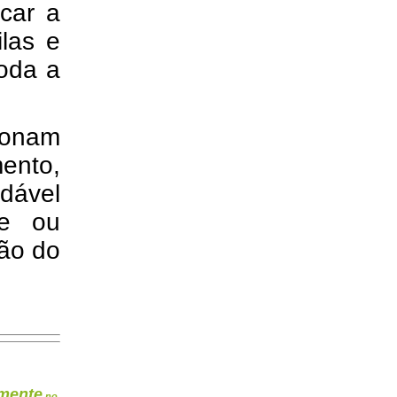
icar a
ilas e
toda a
ionam
mento,
dável
de ou
tão do
mente
no