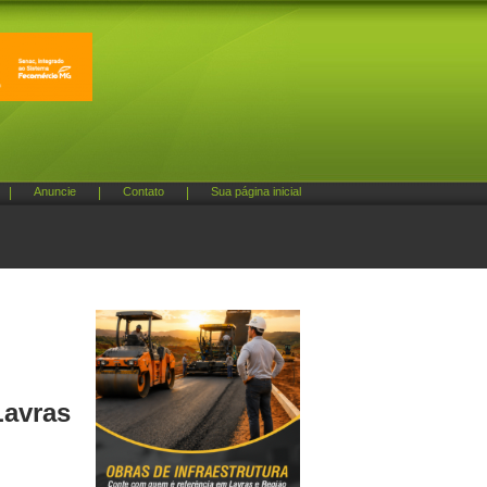
|
Anuncie
|
Contato
|
Sua página inicial
Lavras