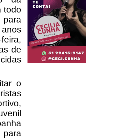
 todo
a para
 anos
feira,
cas de
ecidas
itar o
ristas
tivo,
venil
panha
 para