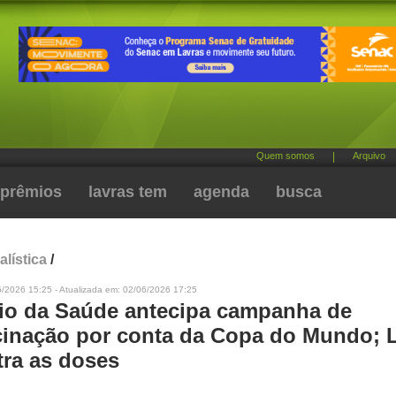
Quem somos
|
Arquivo
prêmios
lavras tem
agenda
busca
alística
/
6/2026 15:25 - Atualizada em: 02/06/2026 17:25
rio da Saúde antecipa campanha de
cinação por conta da Copa do Mundo; 
tra as doses