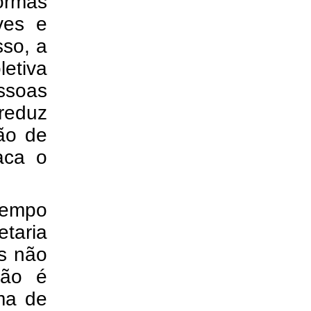
ormas
ves e
sso, a
letiva
ssoas
reduz
são de
aca o
empo
taria
s não
ção é
ma de