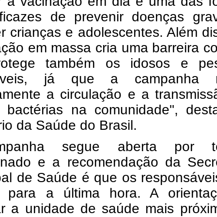
r a vacinação em dia é uma das f
ficazes de prevenir doenças gra
r crianças e adolescentes. Além di
ção em massa cria uma barreira co
rotege também os idosos e pe
ráveis, já que a campanha 
camente a circulação e a transmis
e bactérias na comunidade", dest
rio da Saúde do Brasil.
panha segue aberta por t
inado e a recomendação da Secre
pal de Saúde é que os responsávei
 para a última hora. A orienta
ar a unidade de saúde mais próxi