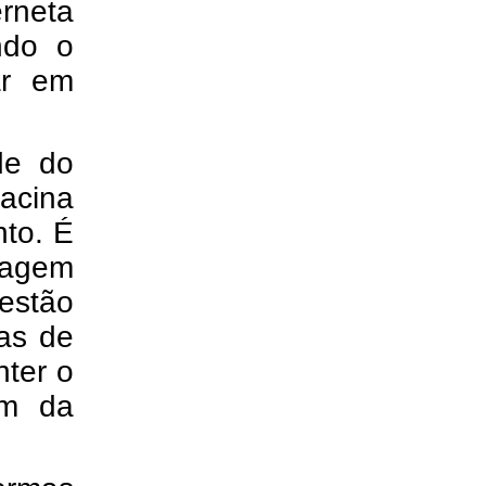
erneta
ndo o
ar em
de do
vacina
to. É
magem
stão
ias de
nter o
ém da