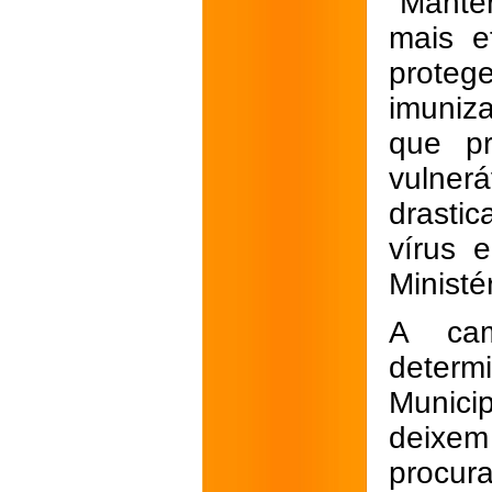
"Mante
mais e
protege
imuniza
que p
vulne
drasti
vírus 
Ministé
A cam
determ
Munici
deixem
procur