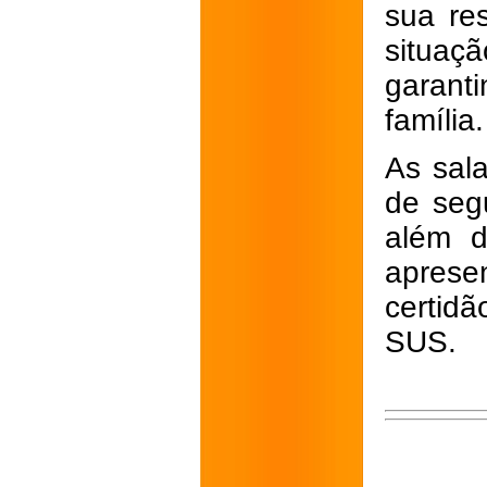
sua res
situaçã
garanti
família.
As sal
de seg
além d
aprese
certidã
SUS.