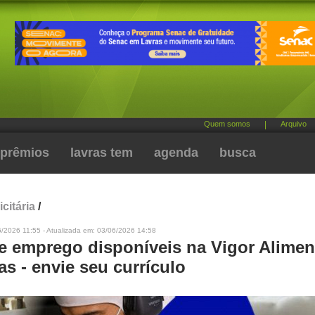
Quem somos
|
Arquivo
prêmios
lavras tem
agenda
busca
citária
/
/2026 11:55 - Atualizada em: 03/06/2026 14:58
e emprego disponíveis na Vigor Alimen
s - envie seu currículo