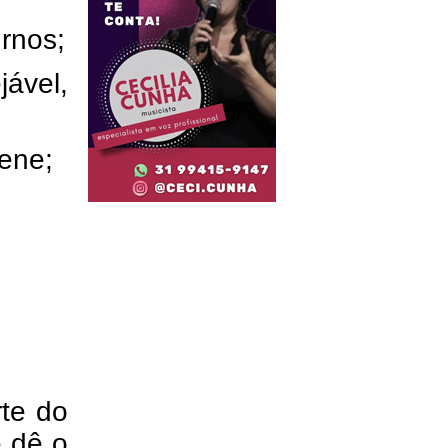
urnos;
ável,
ene;
rte do
e dê o