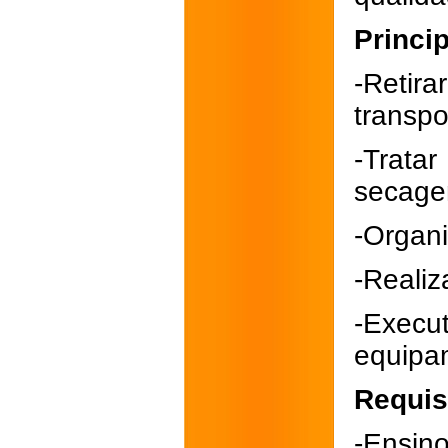
Princip
-Retir
transpo
-Trata
secage
-Organi
-Realiz
-Exec
equipam
Requis
-Ensin