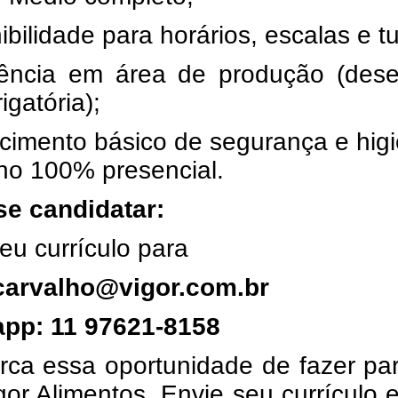
ibilidade para horários, escalas e t
iência em área de produção (desej
igatória);
cimento básico de segurança e higi
ho 100% presencial.
e candidatar:
eu currículo para
carvalho@vigor.com.br
pp: 11 97621-8158
rca essa oportunidade de fazer pa
gor Alimentos. Envie seu currículo 