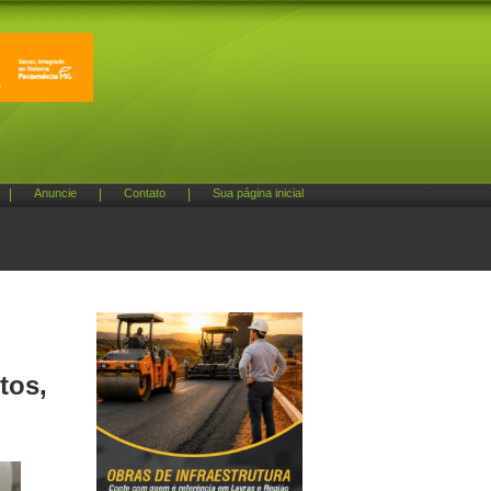
|
Anuncie
|
Contato
|
Sua página inicial
tos,