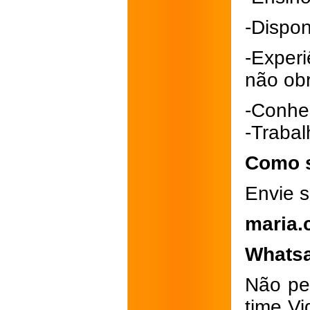
-Dispon
-Exper
não obr
-Conhe
-Trabal
Como s
Envie s
maria.
Whatsa
Não pe
time Vi