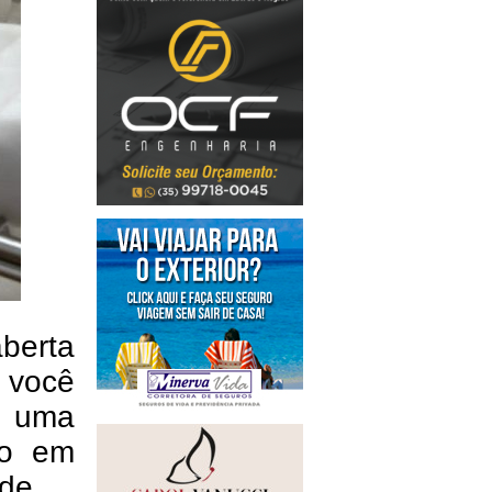
aberta
e você
m uma
co em
de.