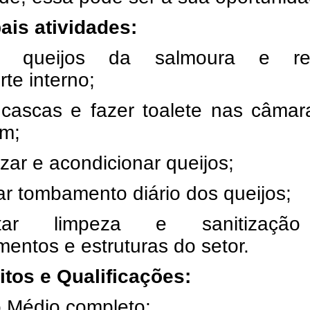
ais atividades:
ar queijos da salmoura e rea
rte interno;
r cascas e fazer toalete nas câma
m;
zar e acondicionar queijos;
ar tombamento diário dos queijos;
utar limpeza e sanitizaçã
entos e estruturas do setor.
itos e Qualificações:
o Médio completo;