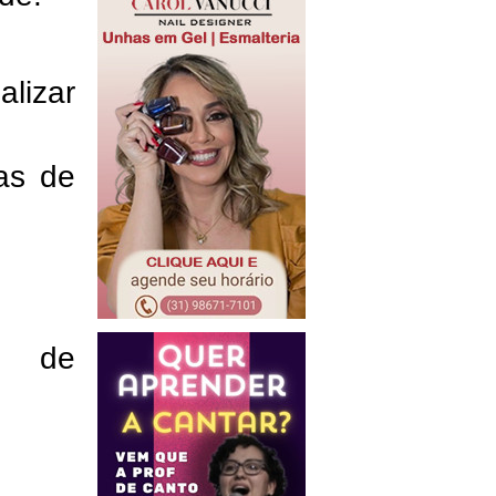
lizar
ras de
o de