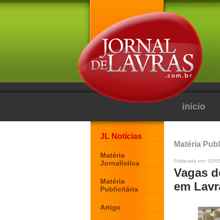
início
JL Notícias
Matéria Publi
Matéria
Publicada em: 02/06
Jornalística
Vagas d
Matéria
em Lavra
Publicitária
Artigo