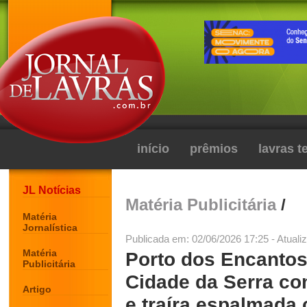
início
prêmios
lavras 
JL Notícias
Matéria Publicitária
/
Matéria
Jornalística
Publicada em: 02/06/2026 17:25 - Atuali
Matéria
Porto dos Encanto
Publicitária
Cidade da Serra com
Artigo
e traíra espalmada