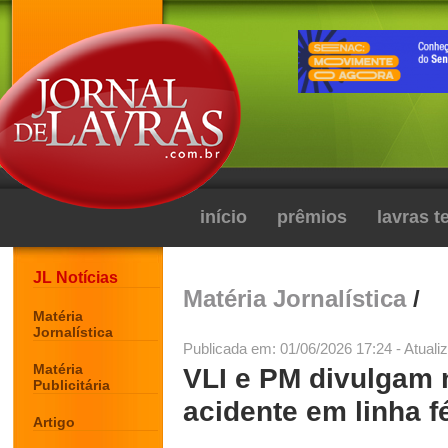
início
prêmios
lavras 
JL Notícias
Matéria Jornalística
/
Matéria
Jornalística
Publicada em: 01/06/2026 17:24 - Atuali
Matéria
VLI e PM divulgam n
Publicitária
acidente em linha f
Artigo