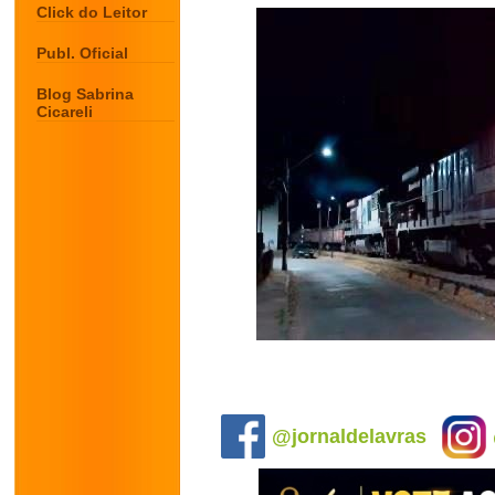
Click do Leitor
Publ. Oficial
Blog Sabrina
Cicareli
.
@jornaldelavras