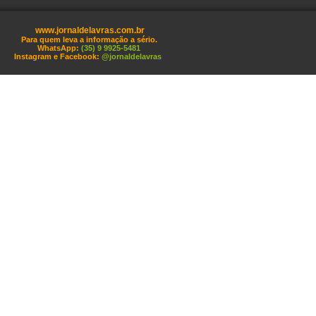
www.jornaldelavras.com.br
Para quem leva a informação a sério.
WhatsApp:
(35) 9 9925-5481
Instagram e Facebook:
@jornaldelavras