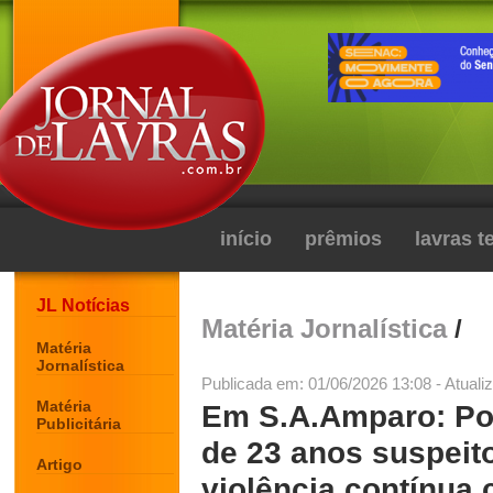
início
prêmios
lavras 
JL Notícias
Matéria Jornalística
/
Matéria
Jornalística
Publicada em: 01/06/2026 13:08 - Atuali
Matéria
Em S.A.Amparo: Pol
Publicitária
de 23 anos suspeit
Artigo
violência contínua c