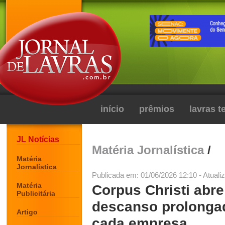
início
prêmios
lavras 
JL Notícias
Matéria Jornalística
/
Matéria
Jornalística
Publicada em: 01/06/2026 12:10 - Atuali
Matéria
Corpus Christi abre
Publicitária
descanso prolonga
Artigo
cada empresa