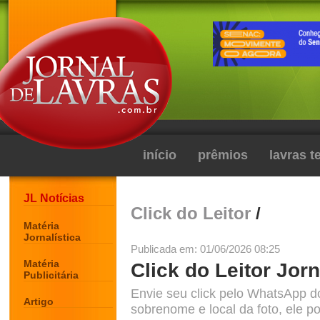
início
prêmios
lavras 
JL Notícias
Click do Leitor
/
Matéria
Jornalística
Publicada em: 01/06/2026 08:25
Matéria
Click do Leitor Jorn
Publicitária
Envie seu click pelo WhatsApp d
Artigo
sobrenome e local da foto, ele po