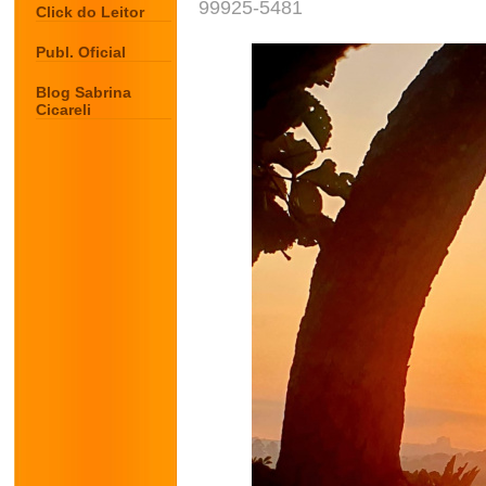
99925-5481
Click do Leitor
Publ. Oficial
Blog Sabrina
Cicareli