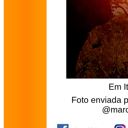
Em I
Foto enviada 
@marc
.