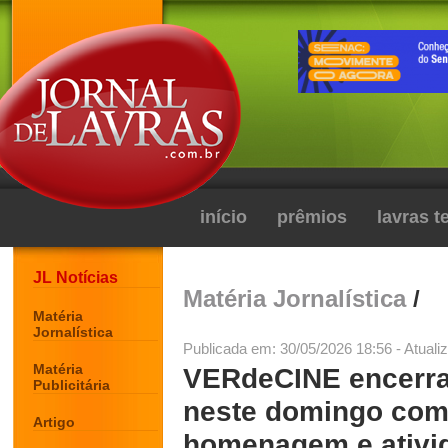
início
prêmios
lavras 
JL Notícias
Matéria Jornalística
/
Matéria
Jornalística
Publicada em: 30/05/2026 18:56 - Atuali
Matéria
VERdeCINE encerra
Publicitária
neste domingo com 
Artigo
homenagem e ativi