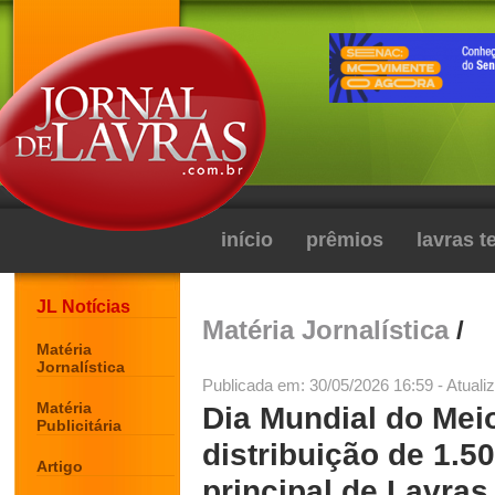
início
prêmios
lavras 
JL Notícias
Matéria Jornalística
/
Matéria
Jornalística
Publicada em: 30/05/2026 16:59 - Atuali
Matéria
Dia Mundial do Mei
Publicitária
distribuição de 1.
Artigo
principal de Lavras