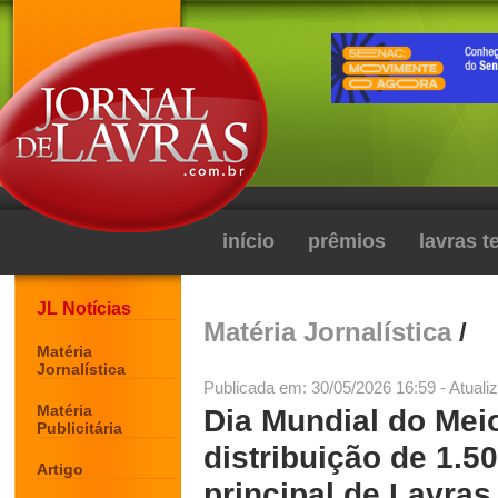
início
prêmios
lavras 
JL Notícias
Matéria Jornalística
/
Matéria
Jornalística
Publicada em: 30/05/2026 16:59 - Atuali
Matéria
Dia Mundial do Mei
Publicitária
distribuição de 1.
Artigo
principal de Lavras