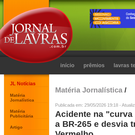
início
prêmios
lavras 
JL Notícias
Matéria Jornalística
/
Matéria
Jornalística
Publicada em: 29/05/2026 19:18 - Atuali
Matéria
Acidente na "curva 
Publicitária
a BR-265 e desvia t
Artigo
Vermelho