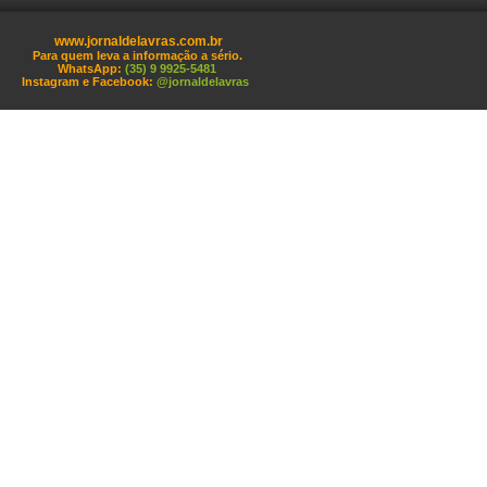
www.jornaldelavras.com.br
Para quem leva a informação a sério.
WhatsApp:
(35) 9 9925-5481
Instagram e Facebook:
@jornaldelavras