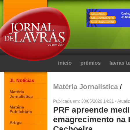
início
prêmios
lavras 
JL Notícias
Matéria Jornalística
/
Matéria
Jornalística
Publicada em: 30/05/2026 14:31 - Atuali
Matéria
PRF apreende medi
Publicitária
emagrecimento na 
Artigo
Cachoeira