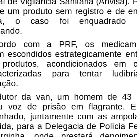
l de Vigilância Sanitária (Anvisa). 
de um produto sem registro e de e
ida, o caso foi enquadrado
bando.
ordo com a PRF, os medicam
m escondidos estrategicamente ent
 produtos, acondicionados em c
acterizadas para tentar ludibr
zação.
utor da van, um homem de 43 
u voz de prisão em flagrante. El
nhado, juntamente com as ampol
tida, para a Delegacia de Polícia F
ginha, onde prestará depoime