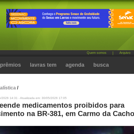
Quem somos
|
Arquivo
prêmios
lavras tem
agenda
busca
alística
/
5/2026 14:31 - Atualizada em: 30/05/2026 17:05
eende medicamentos proibidos para
imento na BR-381, em Carmo da Cacho