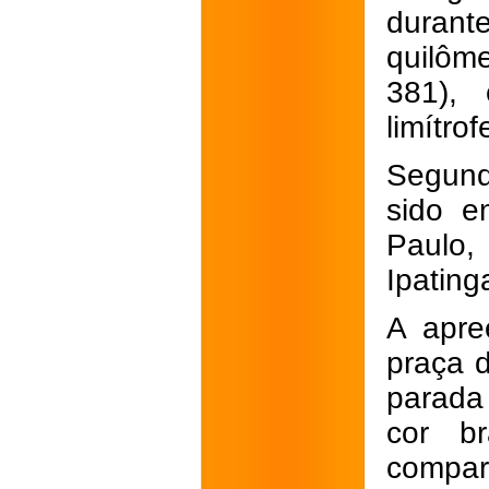
duran
quilôm
381),
limítro
Segund
sido e
Paulo,
Ipating
A apre
praça 
parada
cor br
compar