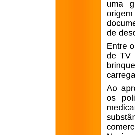
uma gr
orig
docume
de des
Entre o
de TV 
brinque
carreg
Ao apr
os pol
medic
subs
comerci