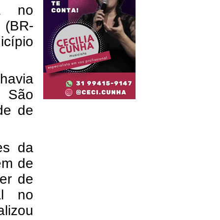
na no
 (BR-
cípio
 havia
m São
ade de
es da
dem de
er de
al no
lizou