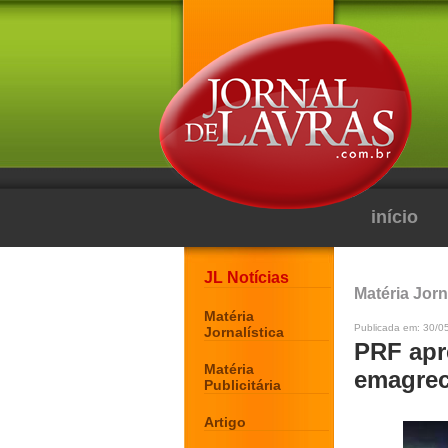
início
JL Notícias
Matéria Jorn
Matéria
Publicada em: 30/0
Jornalística
PRF apr
Matéria
emagrec
Publicitária
Artigo