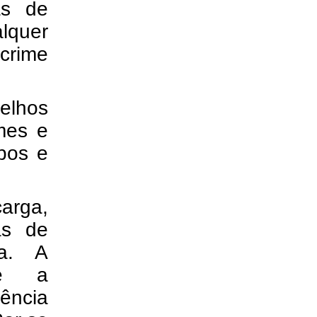
as de
quer
crime
relhos
mes e
abos e
arga,
as de
da. A
 e a
gência