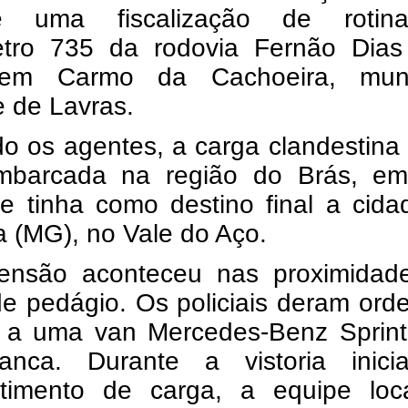
te uma fiscalização de roti
etro 735 da rodovia Fernão Dias
 em Carmo da Cachoeira, muni
fe de Lavras.
o os agentes, a carga clandestina
mbarcada na região do Brás, e
 e tinha como destino final a cid
a (MG), no Vale do Aço.
ensão aconteceu nas proximidad
de pedágio. Os policiais deram or
 a uma van Mercedes-Benz Sprint
anca. Durante a vistoria inici
timento de carga, a equipe loca