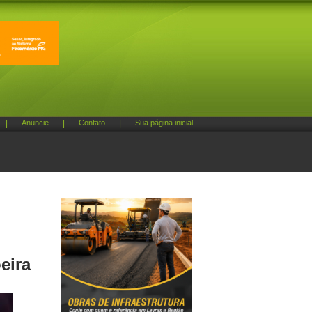
|
Anuncie
|
Contato
|
Sua página inicial
eira