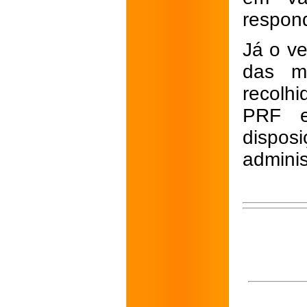
respond
Já o ve
das me
recolh
PRF e
disposi
adminis