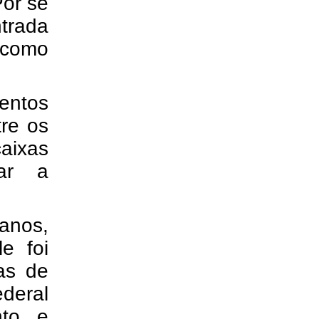
Por se
ntrada
 como
entos
re os
aixas
iar a
anos,
e foi
as de
ederal
nto e