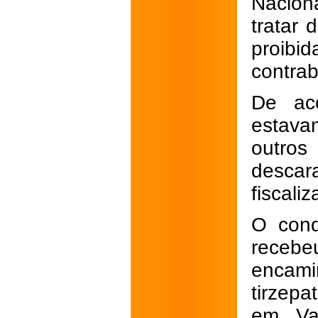
Naciona
tratar 
proib
contra
De ac
estava
outros
descar
fiscali
O cond
recebe
encami
tirzepa
em Var