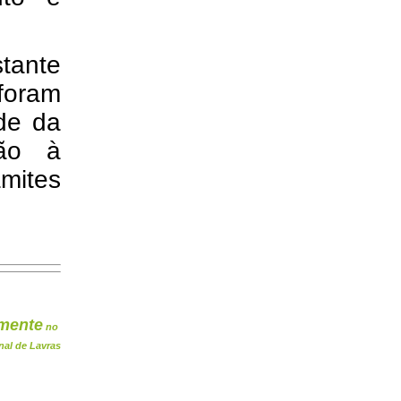
stante
foram
de da
ão à
âmites
mente
no
nal de Lavras