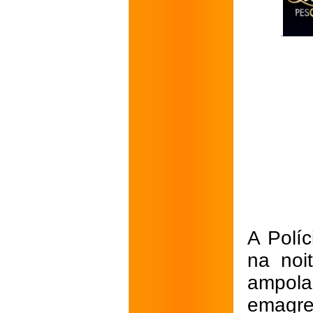
A Polí
na noi
ampola
emagre