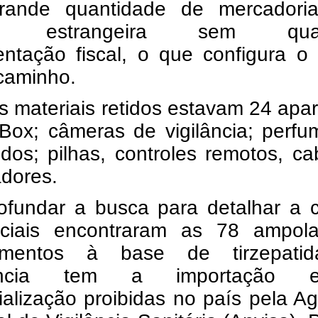
ande quantidade de mercadori
em estrangeira sem qual
ntação fiscal, o que configura o 
caminho.
s materiais retidos estavam 24 apa
Box; câmeras de vigilância; perfu
dos; pilhas, controles remotos, c
adores.
ofundar a busca para detalhar a c
iciais encontraram as 78 ampol
amentos à base de tirzepati
tância tem a importação
alização proibidas no país pela A