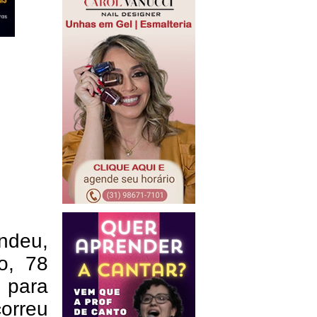
endeu,
o, 78
 para
orreu