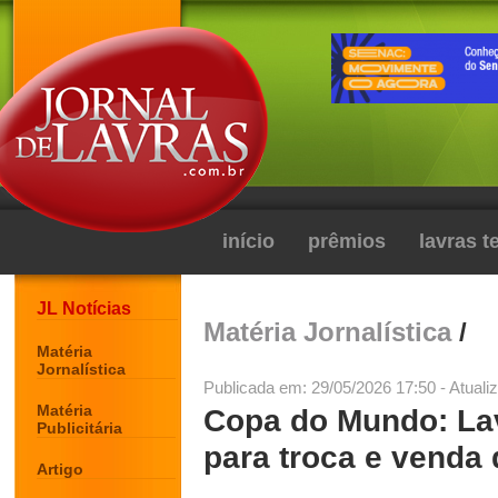
início
prêmios
lavras 
JL Notícias
Matéria Jornalística
/
Matéria
Jornalística
Publicada em: 29/05/2026 17:50 - Atuali
Matéria
Copa do Mundo: Lav
Publicitária
para troca e venda 
Artigo