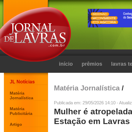
início
prêmios
lavras 
JL Notícias
Matéria Jornalística
/
Matéria
Jornalística
Publicada em: 29/05/2026 14:10 - Atuali
Matéria
Mulher é atropelad
Publicitária
Estação em Lavras
Artigo