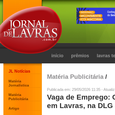
início
prêmios
lavras 
JL Notícias
Matéria Publicitária
/
Matéria
Jornalística
Publicada em: 29/05/2026 11:35 - Atuali
Matéria
Vaga de Emprego: G
Publicitária
em Lavras, na DLG 
Artigo