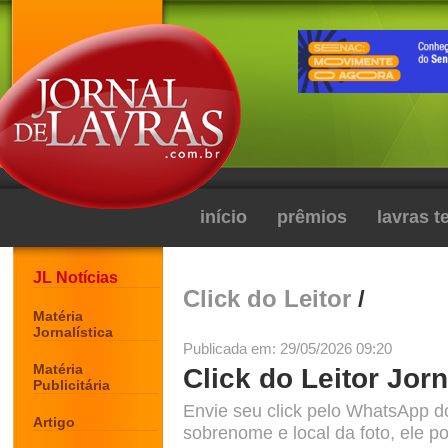
início
prêmios
lavras 
JL Notícias
Click do Leitor
/
Matéria
Jornalística
Publicada em: 29/05/2026 09:20
Matéria
Click do Leitor Jorn
Publicitária
Envie seu click pelo WhatsApp d
Artigo
sobrenome e local da foto, ele po