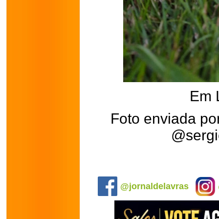
Em 
Foto enviada por
@sergi
.
@jornaldelavras