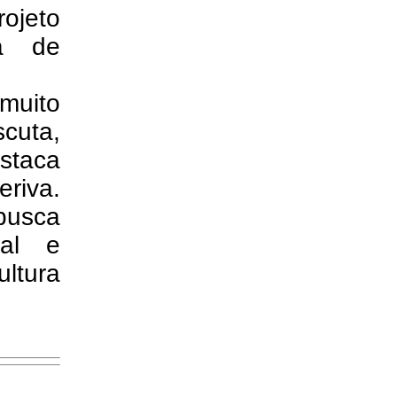
ojeto
rá de
 muito
cuta,
staca
eriva.
busca
ual e
ultura