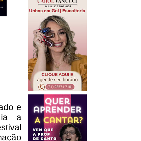
bado e
dia a
ival
mação