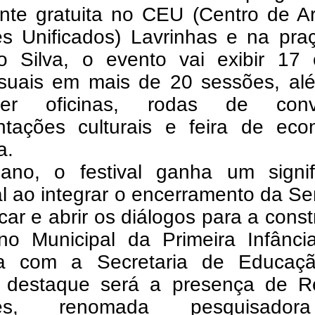
ente gratuita no CEU (Centro de A
es Unificados) Lavrinhas e na pra
o Silva, o evento vai exibir 17 
isuais em mais de 20 sessões, al
ver oficinas, rodas de conv
ntações culturais e feira de eco
a.
ano, o festival ganha um signif
al ao integrar o encerramento da 
car e abrir os diálogos para a cons
no Municipal da Primeira Infânci
ia com a Secretaria de Educaç
 destaque será a presença de R
lles, renomada pesquisado