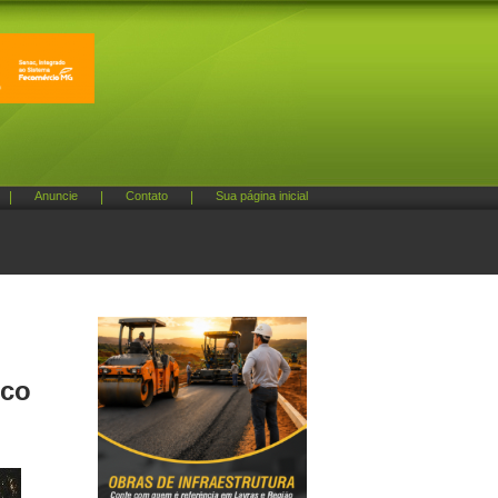
|
Anuncie
|
Contato
|
Sua página inicial
oco