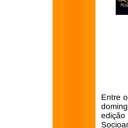
Entre o
doming
ediçã
Socioa