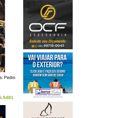
os: Pedro
5.5481