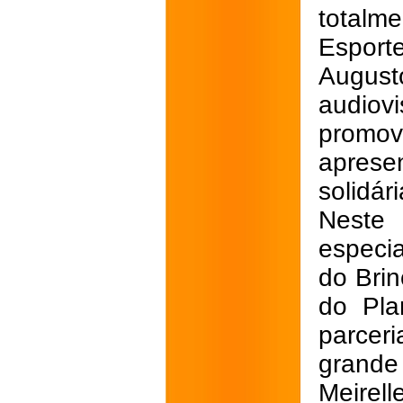
totalm
Esport
August
audiov
promo
aprese
solidári
Neste 
especi
do Brin
do Pla
parcer
grande
Meire