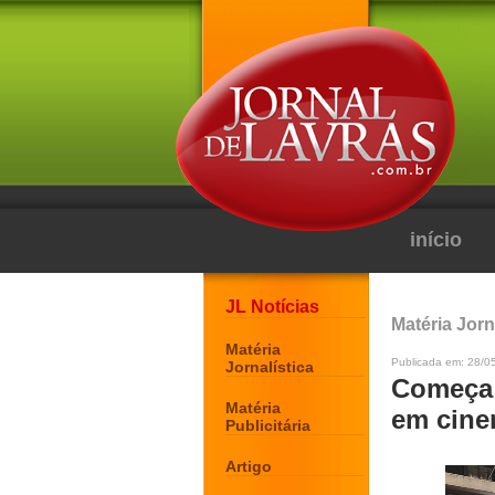
início
JL Notícias
Matéria Jorn
Matéria
Publicada em: 28/0
Jornalística
Começa 
Matéria
em cinem
Publicitária
Artigo