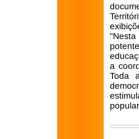
docume
Territ
exibiçõ
"Nesta 
potent
educaç
a coord
Toda 
democ
estimul
popular