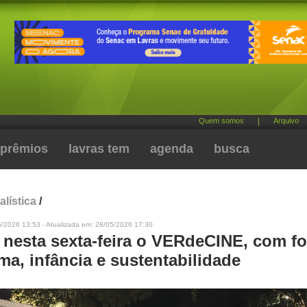
Quem somos
|
Arquivo
prêmios
lavras tem
agenda
busca
alística
/
5/2026 13:53 - Atualizada em: 28/05/2026 17:30
nesta sexta-feira o VERdeCINE, com f
a, infância e sustentabilidade