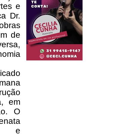
rtes e
ça Dr.
obras
ém de
ersa,
nomia
icado
Semana
trução
a, em
ão. O
enata
ra e