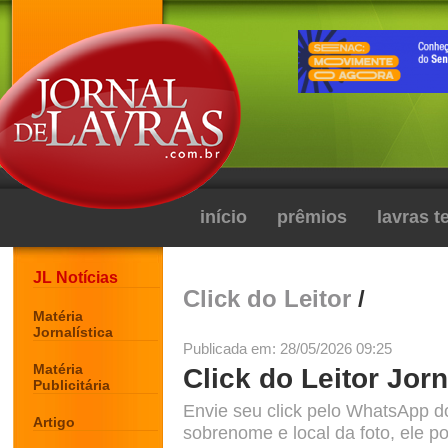
início
prêmios
lavras 
JL Notícias
Click do Leitor
/
Matéria
Jornalística
Publicada em: 28/05/2026 09:25
Matéria
Click do Leitor Jorn
Publicitária
Envie seu click pelo WhatsApp d
Artigo
sobrenome e local da foto, ele po