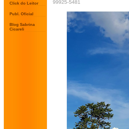
99925-5481
Click do Leitor
Publ. Oficial
Blog Sabrina
Cicareli