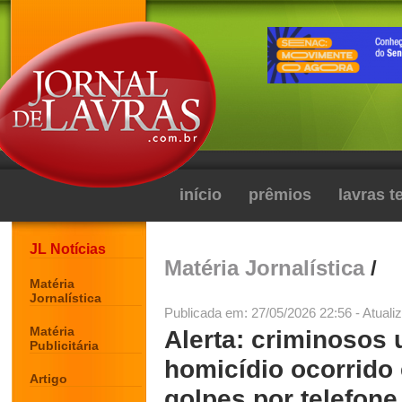
início
prêmios
lavras 
JL Notícias
Matéria Jornalística
/
Matéria
Jornalística
Publicada em: 27/05/2026 22:56 - Atuali
Matéria
Alerta: criminoso
Publicitária
homicídio ocorrido
Artigo
golpes por telefone 