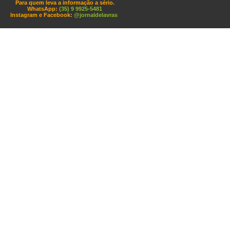
Para quem leva a informação a sério.
WhatsApp:
(35) 9 9925-5481
Instagram e Facebook:
@jornaldelavras