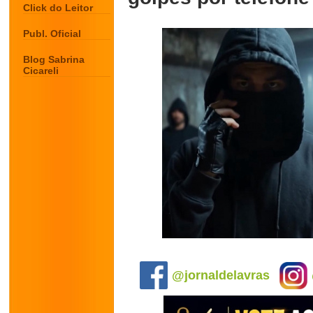
Click do Leitor
Publ. Oficial
Blog Sabrina
Cicareli
.
@jornaldelavras