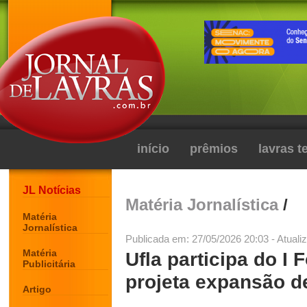
início
prêmios
lavras 
JL Notícias
Matéria Jornalística
/
Matéria
Jornalística
Publicada em: 27/05/2026 20:03 - Atuali
Matéria
Ufla participa do I 
Publicitária
projeta expansão de
Artigo