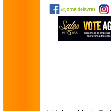
.
@jornaldelavras