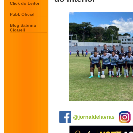
Click do Leitor
Publ. Oficial
Blog Sabrina
Cicareli
.
@jornaldelavras