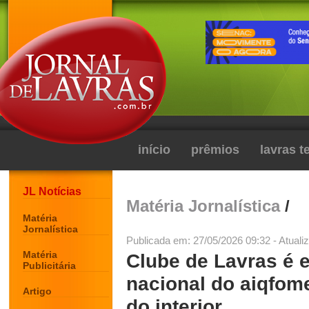
início
prêmios
lavras 
JL Notícias
Matéria Jornalística
/
Matéria
Jornalística
Publicada em: 27/05/2026 09:32 - Atuali
Matéria
Clube de Lavras é 
Publicitária
nacional do aiqfome
Artigo
do interior