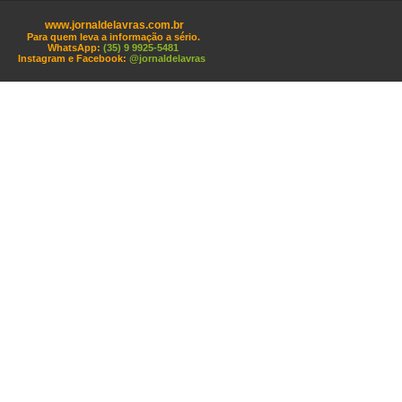
www.jornaldelavras.com.br
Para quem leva a informação a sério.
WhatsApp:
(35) 9 9925-5481
Instagram e Facebook:
@jornaldelavras