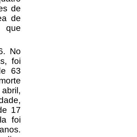
ses de
ea de
s que
6. No
s, foi
de 63
morte
bril,
idade,
de 17
a foi
anos.