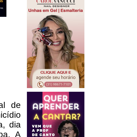
al de
cídio
a, dia
pa. A