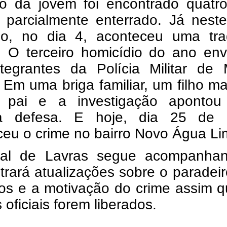
o da jovem foi encontrado quatro
, parcialmente enterrado. Já nest
o, no dia 4, aconteceu uma tra
r. O terceiro homicídio do ano en
ntegrantes da Polícia Militar de 
 Em uma briga familiar, um filho m
o pai e a investigação apontou
ma defesa. E h
oje, dia 25 de 
ceu o crime no bairro Novo Água Li
al de Lavras segue acompanha
trará atualizações sobre o paradei
tos e a motivação do crime assim 
s oficiais forem liberados.