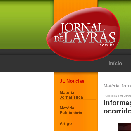
início
JL Notícias
Matéria Jorn
Matéria
Publicada em: 25/05
Jornalística
Informa
Matéria
ocorrid
Publicitária
Artigo