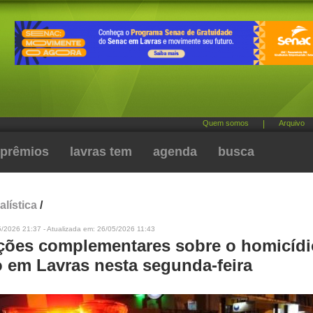
Quem somos
|
Arquivo
prêmios
lavras tem
agenda
busca
alística
/
/2026 21:37 - Atualizada em: 26/05/2026 11:43
ções complementares sobre o homicídi
o em Lavras nesta segunda-feira