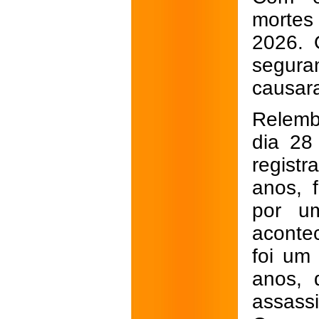
mortes
2026. 
segura
causar
Relemb
dia 28
regist
anos, 
por um
aconte
foi um
anos, 
assass