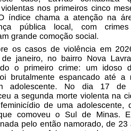
 violentas nos primeiros cinco me
O índice chama a atenção na ár
nça pública local, com crime
am grande comoção social.
re os casos de violência em 202
 de janeiro, no bairro Nova Lavra
rado o primeiro crime: um idoso 
foi brutalmente espancado até a 
 adolescente. No dia 17 de a
ceu a segunda morte violenta na c
 feminicídio de uma adolescente, 
que comoveu o Sul de Minas. El
inada pelo então namorado, de 23 