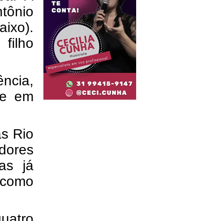
tônio
ixo).
filho
ência,
 e em
s Rio
dores
as já
 como
uatro