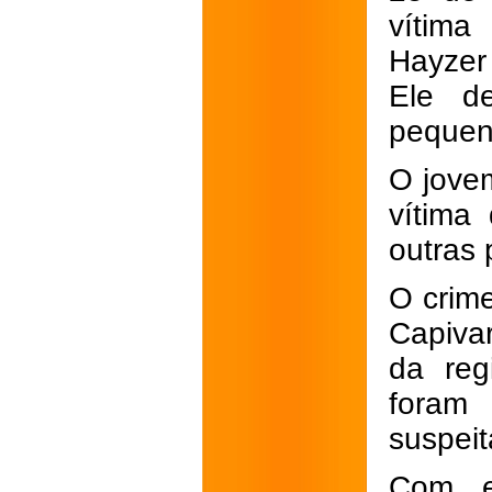
vítima
Hayzer
Ele
d
pequen
O jovem
vítima
outras 
O crim
Capiva
da reg
foram
suspeit
Com es