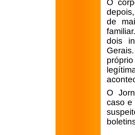
O corp
depois
de mai
familia
dois i
Gerais.
própri
legíti
aconte
O Jorn
caso e 
suspei
boletin