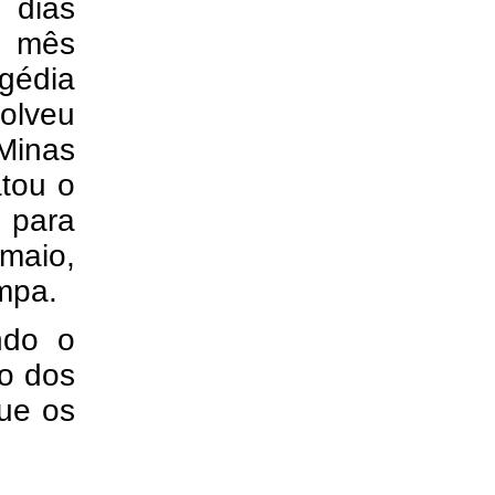
 dias
e mês
gédia
volveu
Minas
atou o
 para
maio,
mpa.
ndo o
ro dos
que os