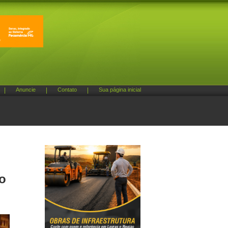
|
Anuncie
|
Contato
|
Sua página inicial
o