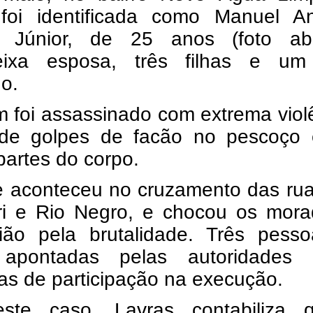
 foi identificada como Manuel An
 Júnior, de 25 anos (foto aba
eixa esposa, três filhas e um 
o.
 foi assassinado com extrema viol
 de golpes de facão no pescoço
partes do corpo.
e aconteceu no cruzamento das rua
ri e Rio Negro, e chocou os mora
ião pela brutalidade. Três pesso
 apontadas pelas autoridades
as de participação na execução.
te caso, Lavras contabiliza q