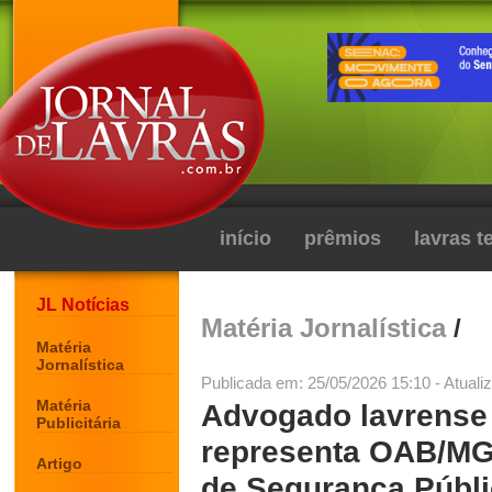
início
prêmios
lavras 
JL Notícias
Matéria Jornalística
/
Matéria
Jornalística
Publicada em: 25/05/2026 15:10 - Atuali
Matéria
Advogado lavrense
Publicitária
representa OAB/MG
Artigo
de Segurança Públi