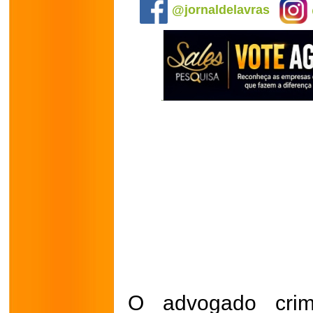
@jornaldelavras
O advogado crimi