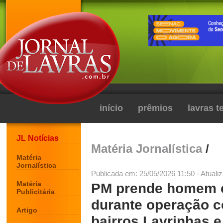
início
prêmios
lavras 
JL Notícias
Matéria Jornalística
/
Matéria
Jornalística
Publicada em: 25/05/2026 11:50 - Atuali
Matéria
PM prende homem 
Publicitária
durante operação co
Artigo
bairros Lavrinhas e