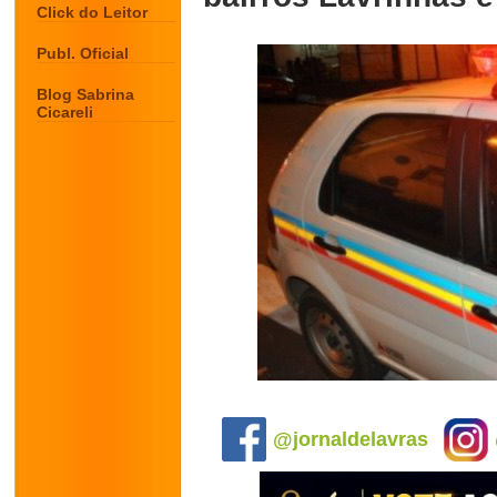
Click do Leitor
Publ. Oficial
Blog Sabrina
Cicareli
.
@jornaldelavras