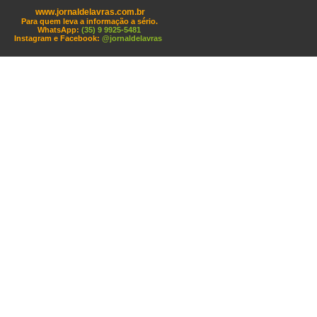
www.jornaldelavras.com.br
Para quem leva a informação a sério.
WhatsApp:
(35) 9 9925-5481
Instagram e Facebook:
@jornaldelavras