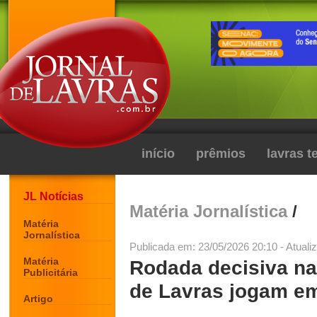
início
prêmios
lavras 
JL Notícias
Matéria Jornalística
/
Matéria
Jornalística
Publicada em: 23/05/2026 20:10 - Atuali
Matéria
Rodada decisiva na
Publicitária
de Lavras jogam e
Artigo