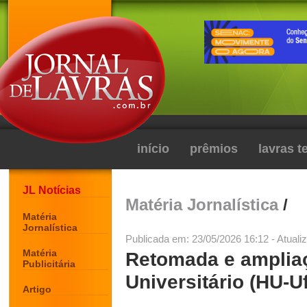
início
prêmios
lavras 
JL Notícias
Matéria Jornalística
/
Matéria
Jornalística
Publicada em: 23/05/2026 16:12 - Atuali
Matéria
Retomada e ampliaç
Publicitária
Universitário (HU-Uf
Artigo