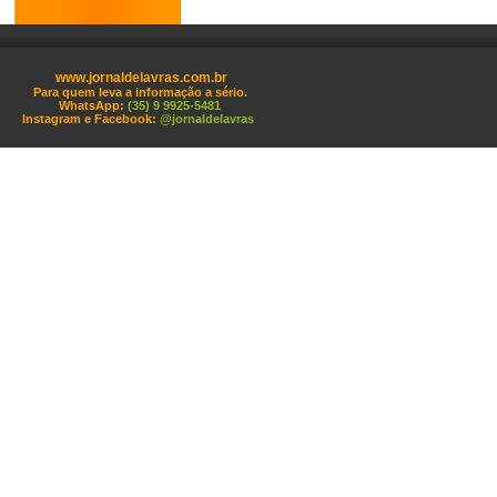
www.jornaldelavras.com.br
Para quem leva a informação a sério.
WhatsApp:
(35) 9 9925-5481
Instagram e Facebook:
@jornaldelavras