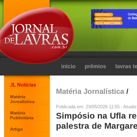
início
prêmios
lavras 
JL Notícias
Matéria Jornalística
/
Matéria
Jornalística
Publicada em: 23/05/2026 11:55 - Atuali
Matéria
Simpósio na Ufla r
Publicitária
palestra de Margar
Artigo