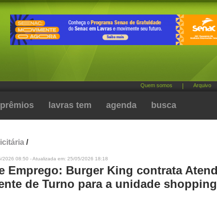
Quem somos
|
Arquivo
prêmios
lavras tem
agenda
busca
citária
/
5/2026 08:50 - Atualizada em: 25/05/2026 18:18
e Emprego: Burger King contrata Aten
tente de Turno para a unidade shopping