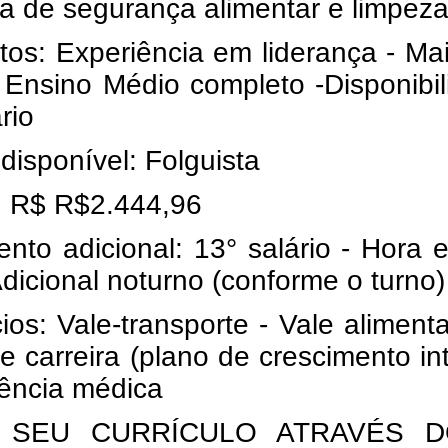
a de segurança alimentar e limpez
tos: Experiência em liderança - Ma
- Ensino Médio completo -
Disponibi
rio
disponível: Folguista
o: R$ R$2.444,96
to adicional: 13° salário - Hora e
dicional noturno (conforme o turno)
ios: Vale-transporte - Vale aliment
de carreira (plano de crescimento in
tência médica
 SEU CURRÍCULO ATRAVÉS D