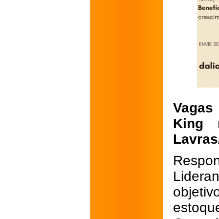
Vagas 
King 
Lavra
Respon
Lidera
objeti
estoqu