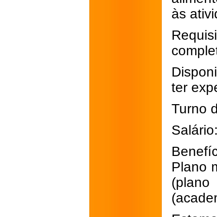
às ativ
Requisi
comple
Dispon
ter exp
Turno d
Salário
Benefíc
Plano m
(plan
(acade