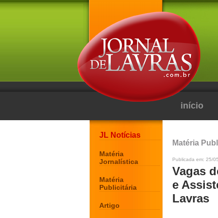
início
JL Notícias
Matéria Publi
Matéria
Publicada em: 25/0
Jornalística
Vagas d
Matéria
e Assis
Publicitária
Lavras
Artigo