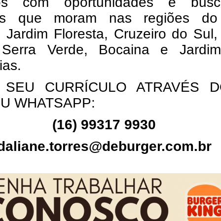
os com oportunidades e bus
as que moram nas regiões d
 Jardim Floresta, Cruzeiro do Sul
 Serra Verde, Bocaina e Jardi
ias.
 SEU CURRÍCULO ATRAVÉS D
OU WHATSAPP:
(16) 99317 9930
daliane.torres@deburger.com.br