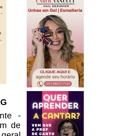
MG
nte -
em de
 geral