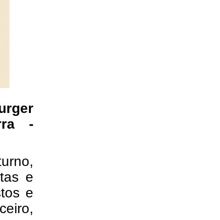
urger
ra -
urno,
tas e
tos e
eiro,