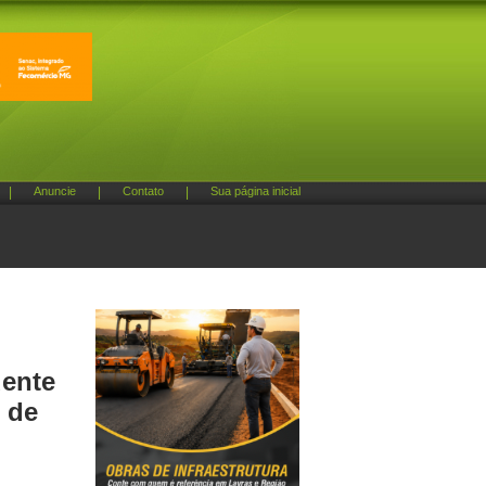
|
Anuncie
|
Contato
|
Sua página inicial
dente
 de