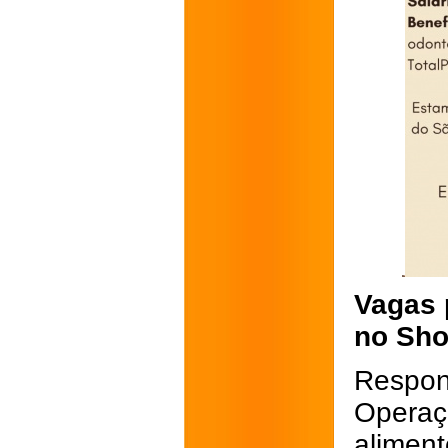
Vagas 
no Sho
Respon
Operaç
aliment