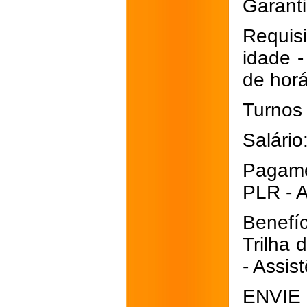
Garanti
Requisi
idade 
de horá
Turnos 
Salári
Pagamen
PLR - A
Benefíc
Trilha 
- Assis
ENVIE