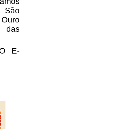
camos
o São
, Ouro
m das
O E-