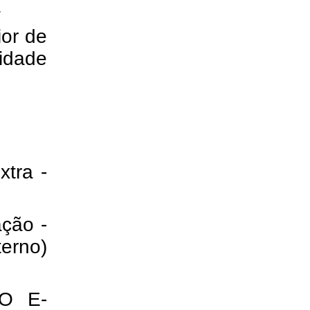
a
ior de
lidade
xtra -
ação -
terno)
O E-