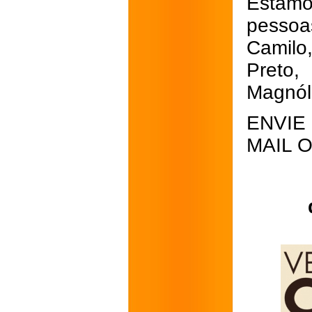
Estam
pesso
Camilo,
Preto,
Magnól
ENVIE
MAIL 