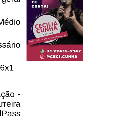
 Médio
ssário
 6x1
ação -
rreira
lPass