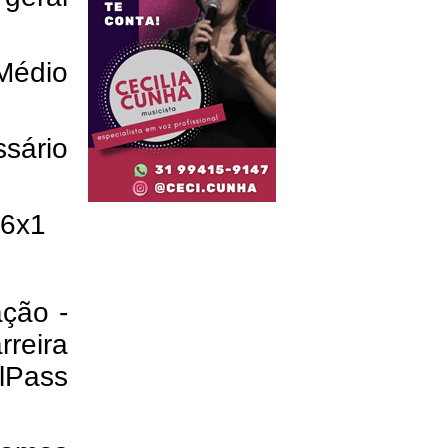
 Médio
ssário
 6x1
ação -
rreira
lPass