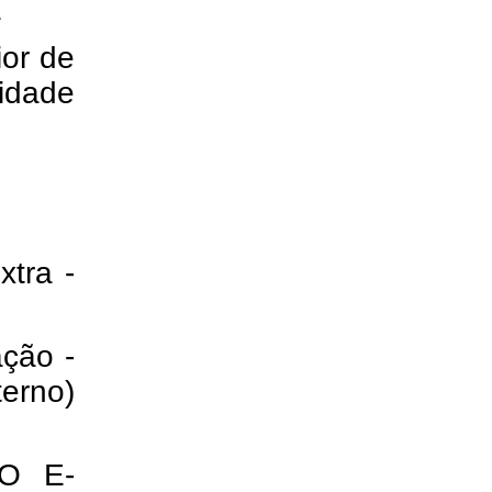
a
ior de
lidade
xtra -
ação -
terno)
O E-