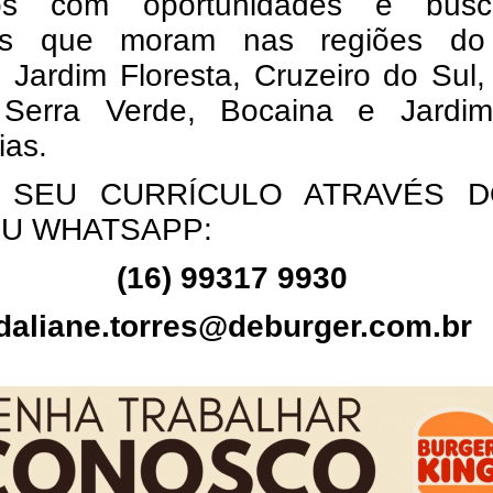
os com oportunidades e bus
as que moram nas regiões d
 Jardim Floresta, Cruzeiro do Sul
 Serra Verde, Bocaina e Jardi
ias.
 SEU CURRÍCULO ATRAVÉS D
OU WHATSAPP:
(16) 99317 9930
daliane.torres@deburger.com.br