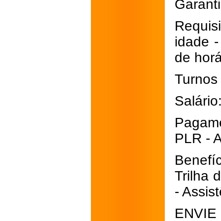
Garanti
Requisi
idade 
de horá
Turnos 
Salári
Pagamen
PLR - A
Benefíc
Trilha 
- Assis
ENVIE