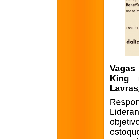
Vagas 
King 
Lavra
Respon
Lidera
objeti
estoqu