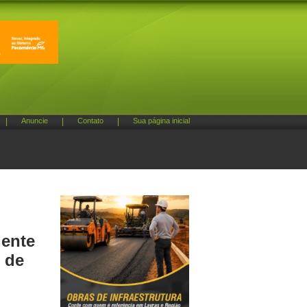
|
Anuncie
|
Contato
|
Sua página inicial
dente
 de