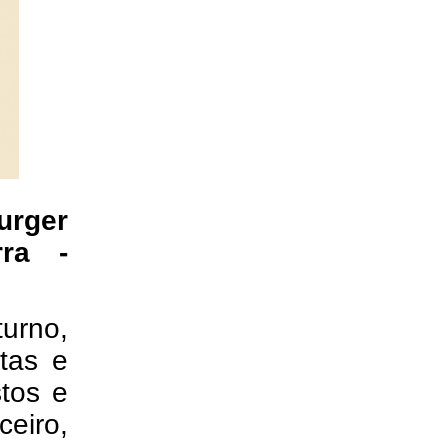
urger
ra -
urno,
tas e
tos e
eiro,