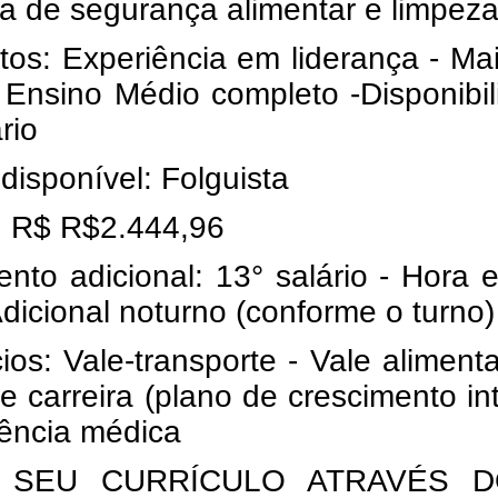
a de segurança alimentar e limpez
tos: Experiência em liderança - Ma
- Ensino Médio completo -
Disponibi
rio
disponível: Folguista
o: R$ R$2.444,96
to adicional: 13° salário - Hora e
dicional noturno (conforme o turno)
ios: Vale-transporte - Vale aliment
de carreira (plano de crescimento in
tência médica
 SEU CURRÍCULO ATRAVÉS D