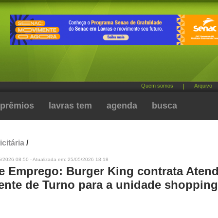
Quem somos
|
Arquivo
prêmios
lavras tem
agenda
busca
citária
/
5/2026 08:50 - Atualizada em: 25/05/2026 18:18
e Emprego: Burger King contrata Aten
tente de Turno para a unidade shopping