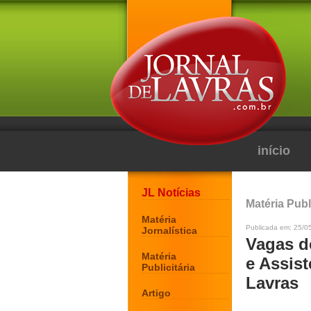
início
JL Notícias
Matéria Publi
Matéria
Publicada em: 25/0
Jornalística
Vagas d
Matéria
e Assis
Publicitária
Lavras
Artigo