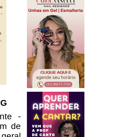
MG
nte -
em de
 geral