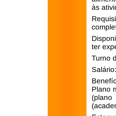
às ativ
Requisi
comple
Dispon
ter exp
Turno d
Salário
Benefíc
Plano m
(plan
(acade