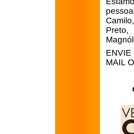
Estam
pesso
Camilo,
Preto,
Magnól
ENVIE
MAIL 