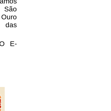
camos
o São
, Ouro
m das
O E-