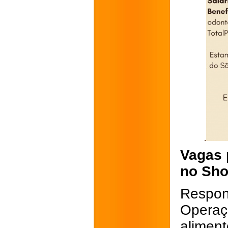
Vagas 
no Sho
Respon
Operaç
aliment