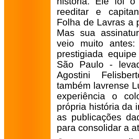
história. Ele foi 
reeditar e capitan
Folha de Lavras a p
Mas sua assinatu
veio muito antes:
prestigiada equip
São Paulo - levad
Agostini Felisb
também lavrense Lu
experiência o co
própria história da 
as publicações da
para consolidar a a