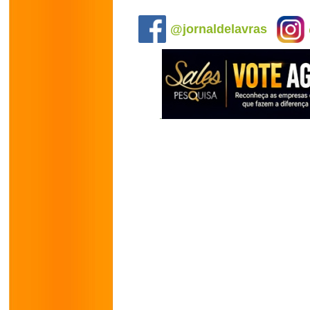
.
@jornaldelavras