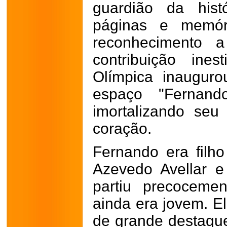
guardião da hist
páginas e memór
reconhecimento
contribuição ines
Olímpica inaugur
espaço "Fernando
imortalizando se
coração.
Fernando era filh
Azevedo Avellar e
partiu precoceme
ainda era jovem. El
de grande destaque