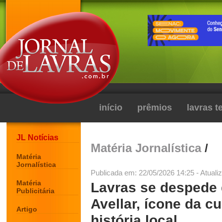
início
prêmios
lavras 
JL Notícias
Matéria Jornalística
/
Matéria
Jornalística
Publicada em: 22/05/2026 14:25 - Atuali
Matéria
Lavras se despede 
Publicitária
Avellar, ícone da cu
Artigo
história local