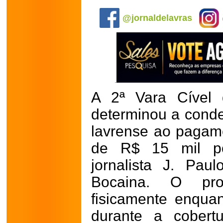
.
@jornaldelavras
A 2ª Vara Cível
determinou a cond
lavrense ao pagam
de R$ 15 mil po
jornalista J. Pau
Bocaina. O prof
fisicamente enquan
durante a cobert