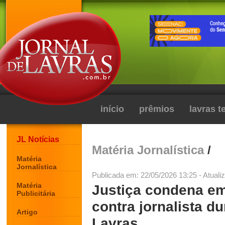
início
prêmios
lavras 
JL Notícias
Matéria Jornalística
/
Matéria
Jornalística
Publicada em: 22/05/2026 13:25 - Atuali
Matéria
Justiça condena em
Publicitária
contra jornalista d
Artigo
Lavras