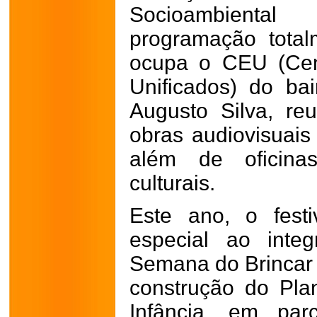
Socioambient
programação total
ocupa o CEU (Cen
Unificados) do ba
Augusto Silva, re
obras audiovisuai
além de oficina
culturais.
Este ano, o fest
especial ao inte
Semana do Brincar e
construção do Pla
Infância, em par