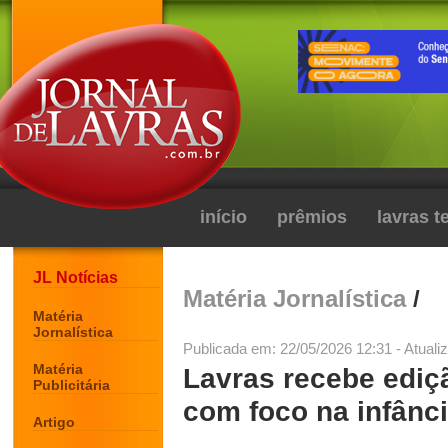
início
prêmios
lavras 
JL Notícias
Matéria Jornalística
/
Matéria
Jornalística
Publicada em: 22/05/2026 12:31 - Atuali
Matéria
Lavras recebe edi
Publicitária
com foco na infânci
Artigo