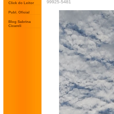
99925-5481
Click do Leitor
Publ. Oficial
Blog Sabrina
Cicareli