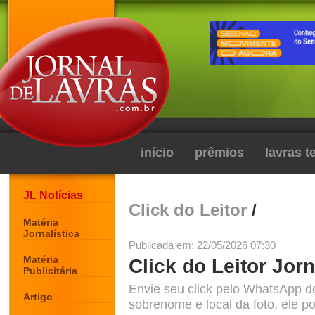
início
prêmios
lavras 
JL Notícias
Click do Leitor
/
Matéria
Jornalística
Publicada em: 22/05/2026 07:30
Matéria
Click do Leitor Jorn
Publicitária
Envie seu click pelo WhatsApp d
Artigo
sobrenome e local da foto, ele po