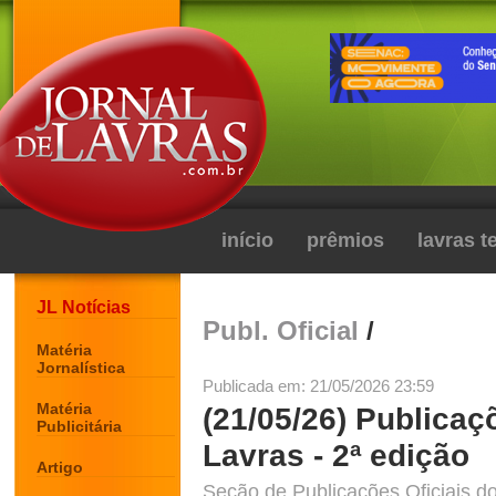
início
prêmios
lavras 
JL Notícias
Publ. Oficial
/
Matéria
Jornalística
Publicada em: 21/05/2026 23:59
Matéria
(21/05/26) Publicaç
Publicitária
Lavras - 2ª edição
Artigo
Seção de Publicações Oficiais do 