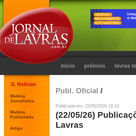
início
prêmios
lavras 
JL Notícias
Publ. Oficial
/
Matéria
Jornalística
Publicada em: 22/05/2026 18:10
Matéria
(22/05/26) Publicaç
Publicitária
Lavras
Artigo