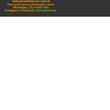
www.jornaldelavras.com.br
Para quem leva a informação a sério.
WhatsApp:
(35) 9 9925-5481
Instagram e Facebook:
@jornaldelavras