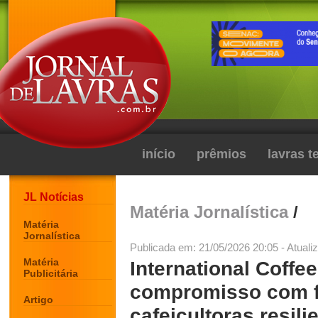
início
prêmios
lavras 
JL Notícias
Matéria Jornalística
/
Matéria
Jornalística
Publicada em: 21/05/2026 20:05 - Atuali
Matéria
International Coffe
Publicitária
compromisso com f
Artigo
cafeicultoras resili