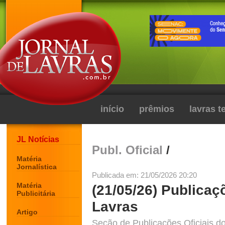
início
prêmios
lavras 
JL Notícias
Publ. Oficial
/
Matéria
Jornalística
Publicada em: 21/05/2026 20:20
Matéria
(21/05/26) Publicaç
Publicitária
Lavras
Artigo
Seção de Publicações Oficiais do 