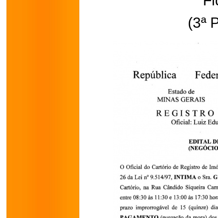
Fi
(3ª 